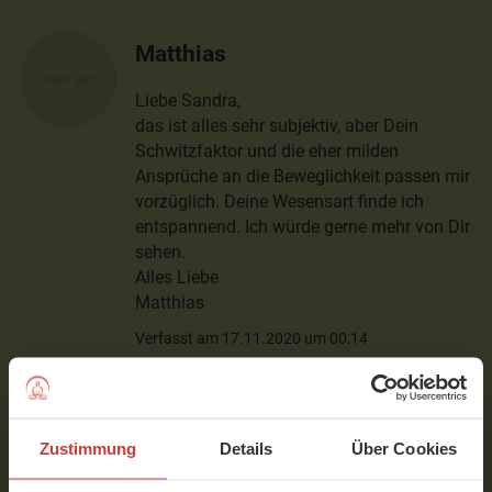
Matthias
Liebe Sandra,
das ist alles sehr subjektiv, aber Dein
Schwitzfaktor und die eher milden
Ansprüche an die Beweglichkeit passen mir
vorzüglich. Deine Wesensart finde ich
entspannend. Ich würde gerne mehr von Dir
sehen.
Alles Liebe
Matthias
Verfasst am 17.11.2020 um 00:14
Sandra
Zustimmung
Details
Über Cookies
Hi Matthias, absolut und ich freue
mich, dass es für dich gut passt! Ein