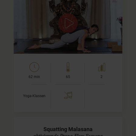
Prana Flow nach Shiva Rea
Dieses Yoga Video zeigt eine dynamische und kraftvolle
Prana Flow Praxis, welche Shiva Rea’s hip opening
Dancing Warrior beinhaltet und gezielt mit fließenden…
62 min
65
2
Yoga-Klassen
Squatting Malasana
aktivierende Prana Flow Sequenz