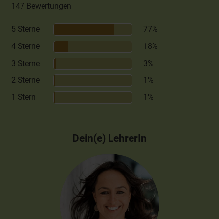
147 Bewertungen
5 Sterne
77%
4 Sterne
18%
3 Sterne
3%
2 Sterne
1%
1 Stern
1%
Dein(e) LehrerIn