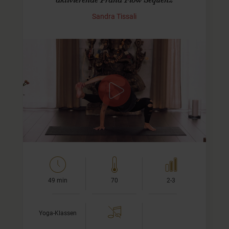
Sandra Tissali
Visvamitrasana in Malasana
Diese aktivierenden Prana Vinyasa Flow Praxis für
Fortgeschrittene führt uns durch eine
Bewegungsmeditation, welche den Qualitäten des
Erdelements gewidment ist.
…
49 min
70
2-3
Yoga-Klassen