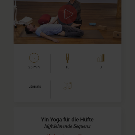
In diesem Tutorial lernst Du anhand von drei Beispielen,
wie Du Asanas im Yin Yoga anpassen kannst, um eine
optimale Wirkung zu erzielen. Dieses Yin-Yoga Tutorial…
25 min
10
3
Tutorials
Yin Yoga für die Hüfte
hüftdehnende Sequenz