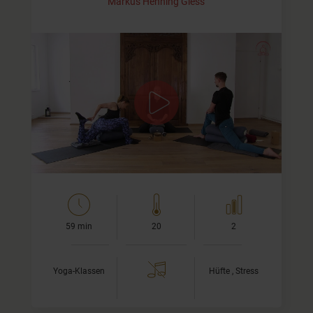
Markus Henning Giess
Geschmeidige Hüften mit Yin
Yoga
In verschiedenen Asanas stimulieren wir das
Fasziengewebe, die Kapsel und Bänder in der Hüfte.
Damit Du stets die für Dich ideale Dehnung finden
kannst, biete ich…
59 min
20
2
Yoga-Klassen
Hüfte , Stress