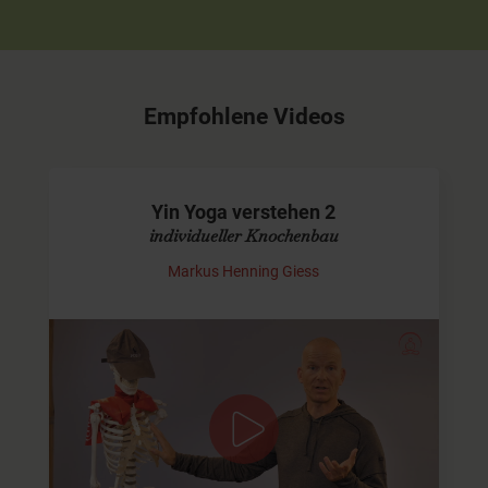
Empfohlene Videos
Yin Yoga verstehen 2
individueller Knochenbau
Markus Henning Giess
Wir sind alle unterschiedlich!
Ich spreche in diesem Vortrag über 5 Punkte, die Dir
helfen werden, Deine Asanas so einzunehmen, wie sie zu
Dir ganz persönlich passen. Diese Punkte zu verstehen
ist…