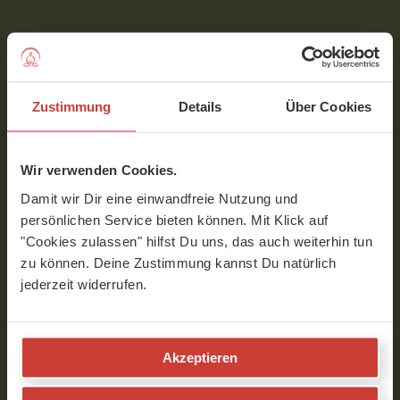
Markus
Liebe Yvonne, vielen Dank für Deinen
Zustimmung
Details
Über Cookies
Kommentar. Ich freu mich dass Dir
das Video gefallen hat. Die Welt ist
klein. Wenn Du Birgit das nächste
Wir verwenden Cookies.
Mal siehst, dann richte Ihr bitte einen
schönen Gruß von mir aus. Sie ist
Damit wir Dir eine einwandfreie Nutzung und
eine meiner Yin Yoga & Anatomie
persönlichen Service bieten können. Mit Klick auf
Schülerinnen und Ausbilderkollegin.
"Cookies zulassen" hilfst Du uns, das auch weiterhin tun
Würde mich freuen wenn wir uns bei
zu können. Deine Zustimmung kannst Du natürlich
eine meiner Ausbildungen persönlich
jederzeit widerrufen.
kennen lernen.
Ganz lieben Sonnengruß in meine
alte Heimat
Akzeptieren
smile & breathe
Markus