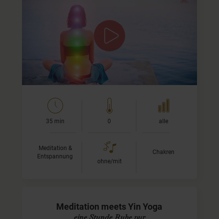
Erkunden, erfahren und erspüren
Bei dieser Meditation führe ich Dich einmal durch die
Chakren bzw. Energiezentren. Gemeinsam erkunden,
erfahren und erspüren wir die Orte in Deinem Körper
und…
35 min
0
alle
Meditation &
Chakren
Entspannung
ohne/mit
Meditation meets Yin Yoga
eine Stunde Ruhe pur