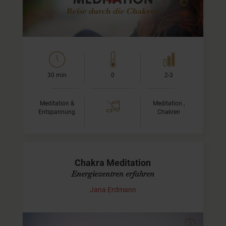
Wurzelchakra, bis Sahasrara, dem Kronenchakra. Die…
30 min
0
2-3
Meditation &
Meditation ,
Entspannung
Chakren
Chakra Meditation
Energiezentren erfahren
Jana Erdmann