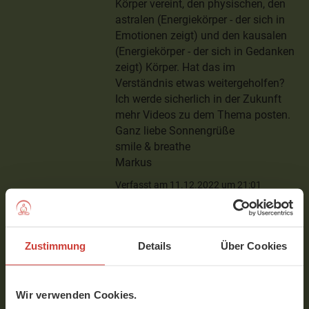
Körper vereint, den physischen, den
astralen (Energiekörper - der sich in
Emotionen zeigt) und den kausalen
(Energiekörper - der sich in Gedanken
zeigt) Körper. Hat das im
Verständnis etwas weitergeholfen?
Ich werde sicherlich in der Zukunft
mehr Videos zu dem Thema posten.
Ganz liebe Sonnengrüße
smile & breathe
Markus
Verfasst am 11.12.2022 um 21:01
Guntscha
Zustimmung
Details
Über Cookies
Danke dir Markus, ich werde
sehr gerne deine neuen Videos
Wir verwenden Cookies.
dazu anschauen :)