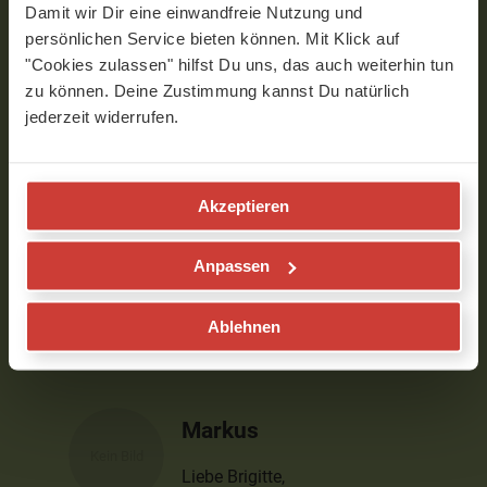
Dir auch liebe Grüße und
Damit wir Dir eine einwandfreie Nutzung und
ruhige besinnliche Feiertage,
persönlichen Service bieten können. Mit Klick auf
Guntscha
"Cookies zulassen" hilfst Du uns, das auch weiterhin tun
zu können. Deine Zustimmung kannst Du natürlich
Verfasst am 13.12.2022 um 10:22
jederzeit widerrufen.
Brigitte
Akzeptieren
Hallo Markus, ich habe mir schon alle
Erklärvideos von dir angeschaut. Die
Chakrameditation werde ich mir heute
Anpassen
noch gönnen. Deine Art zu erklären ist
richtig toll. Danke, Namasté, Brigitte
Ablehnen
Verfasst am 08.11.2022 um 09:45
Markus
Liebe Brigitte,