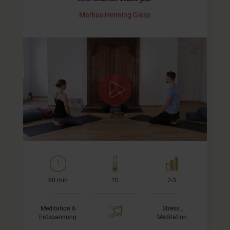
Markus Henning Giess
Tiefenatmung, Dankbarkeitsübung und
Yin-Asanas
Willkommen zu meinem ersten Video auf YogaMeHome.
Ich gehe mit Dir durch eine Praxis, wie ich sie persönlich
gerne mag. Es ist eine Kombination aus…
60 min
10
2-3
Meditation &
Stress ,
Entspannung
Meditation