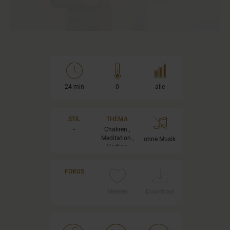
24 min
0
alle
STIL
THEMA
-
Chakren ,
Meditation ,
ohne Musik
Vortrag
FOKUS
-
Merken
Download