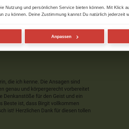
eie Nutzung und persönlichen Service bieten können. Mit Klick au
abe sie jetzt zweimal gemacht und ich
un zu können. Deine Zustimmung kannst Du natürlich jederzeit w
z und Schulterregion.
Anpassen
erin, die ich kenne. Die Ansagen sind
en genau und körpergerecht vorbereitet
le Denkanstöße für den Geist und ein
s Beste ist, dass Birgit vollkommen
ch ist! Herzlichen Dank für diesen tollen