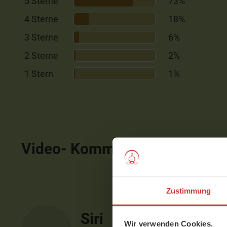
5 Sterne
73%
4 Sterne
18%
3 Sterne
6%
2 Sterne
2%
1 Stern
1%
Video- Kommentare
ausblen
Zustimmung
Siri
Wir verwenden Cookies.