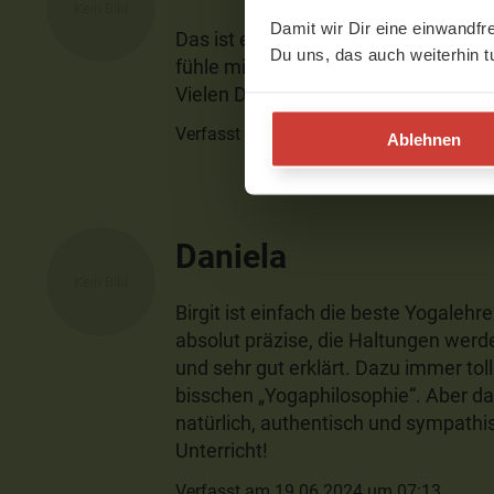
Damit wir Dir eine einwandfr
Das ist eine geniale Sequenz. Ich h
Du uns, das auch weiterhin t
fühle mich schon viel offener im Her
Vielen Dank Birgit!
Verfasst am 27.06.2026 um 09:04
Ablehnen
Daniela
Birgit ist einfach die beste Yogalehr
absolut präzise, die Haltungen werd
und sehr gut erklärt. Dazu immer tol
bisschen „Yogaphilosophie“. Aber da
natürlich, authentisch und sympathis
Unterricht!
Verfasst am 19.06.2024 um 07:13