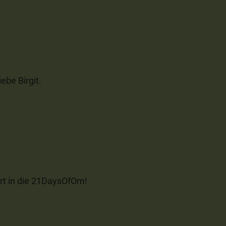
ebe Birgit.
tart in die 21DaysOfOm!