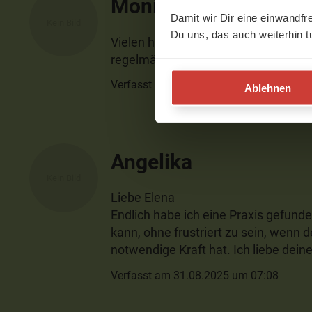
Monique
Damit wir Dir eine einwandfr
Du uns, das auch weiterhin t
Vielen herzlichen Dank - mit dieser
regelmässig etwas Gutes tun und ic
Verfasst am 19.12.2025 um 08:55
Ablehnen
Angelika
Liebe Elena
Endlich habe ich eine Praxis gefunde
kann, ohne frustriert zu sein, wenn d
notwendige Kraft hat. Ich liebe dei
Verfasst am 31.08.2025 um 07:08