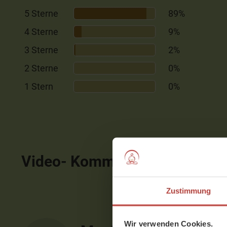
5 Sterne
89%
4 Sterne
9%
3 Sterne
2%
2 Sterne
0%
1 Stern
0%
Video- Kommentare
ausblen
Zustimmung
Wir verwenden Cookies.