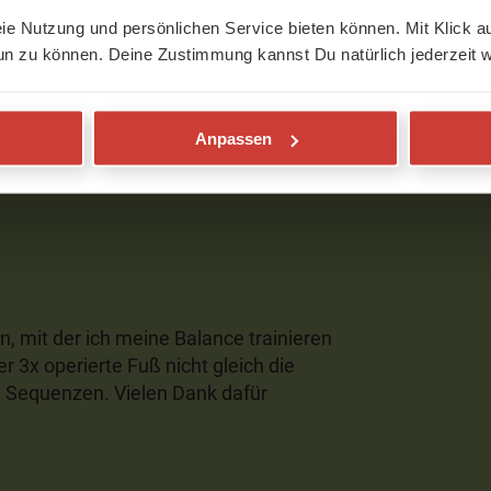
eie Nutzung und persönlichen Service bieten können. Mit Klick au
un zu können. Deine Zustimmung kannst Du natürlich jederzeit w
 Praxis kann ich meinem Körper
h freue mich immer darauf
Anpassen
n, mit der ich meine Balance trainieren
er 3x operierte Fuß nicht gleich die
ne Sequenzen. Vielen Dank dafür