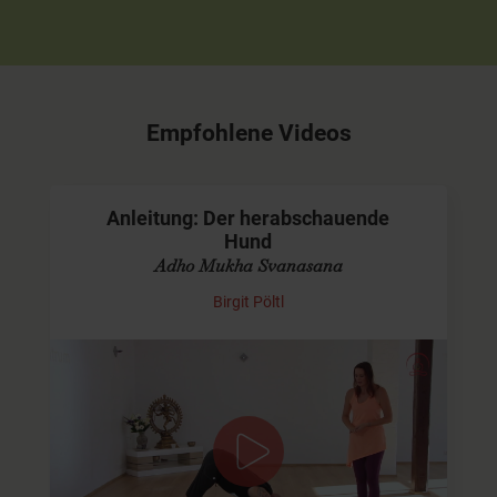
Empfohlene Videos
Anleitung: Der herabschauende
Hund
Adho Mukha Svanasana
Birgit Pöltl
Tipps für die korrekte, schonende
Ausrichtung
Der herabschauende Hund ist eine Asana, die in fast
jeder Yogastunde vorkommt. Für Anfänger oft noch
schwierig, wird diese Yoga-Übung mit der Zeit…