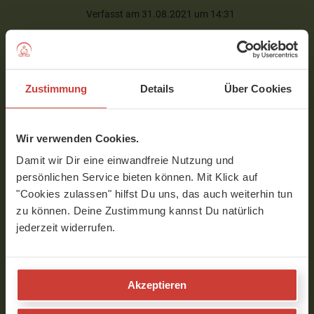
Verfasst am 31.08.2021 um 14:31
Chamunda
Zustimmung
Details
Über Cookies
Hallo Birgit, vielen Dank für diese
Anleitung. Meine Frage: wie geht es denn
weiter, wenn der Schüler in der L-Haltung
Wir verwenden Cookies.
an der Wand steht?
Danke für feedback.
Damit wir Dir eine einwandfreie Nutzung und
persönlichen Service bieten können. Mit Klick auf
Verfasst am 09.09.2019 um 14:16
"Cookies zulassen" hilfst Du uns, das auch weiterhin tun
zu können. Deine Zustimmung kannst Du natürlich
jederzeit widerrufen.
Birgit
Liebe Chamunda,
als nächstes gibt man ein Bein hoch.
Akzeptieren
Wenn man zu zweit arbeitet gibt der
Helfer Widerstand am Schienbein