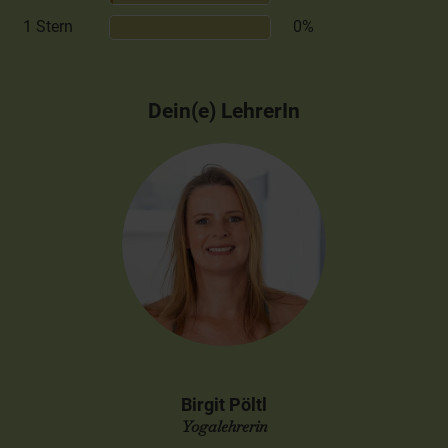
1 Stern
0%
Dein(e) LehrerIn
Birgit Pöltl
Yogalehrerin