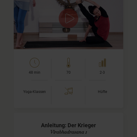
Das Gefühl der Dankbarkeit
Dankbar sein zu können, zählt wohl zu den schönsten
Gefühlen überhaupt. Doch diese Dankbarkeit, die wir im
Yoga oft anstreben, kann nicht einfach erzwungen
werden. Was…
48 min
70
2-3
Yoga-Klassen
Hüfte
Anleitung: Der Krieger
Virabhadrasana 1