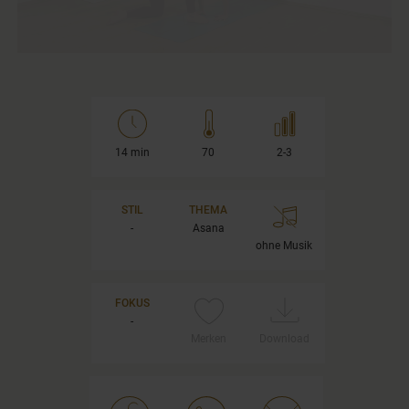
14 min
70
2-3
STIL
THEMA
-
Asana
ohne Musik
FOKUS
-
Merken
Download