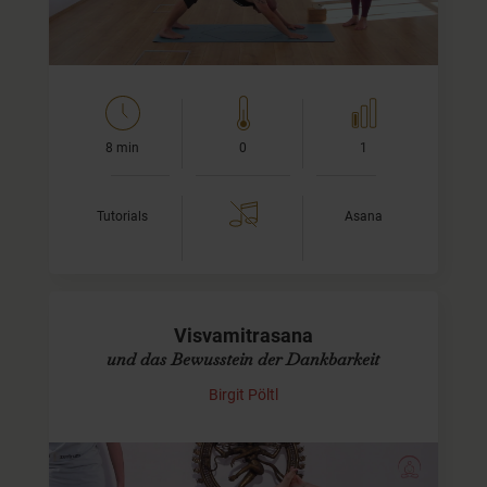
8 min
0
1
Tutorials
Asana
Visvamitrasana
und das Bewusstein der Dankbarkeit
Birgit Pöltl