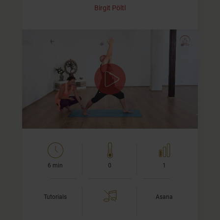
Birgit Pöltl
Tipps und Tricks für Virabhadrasana 1 -
der Krieger
In diesem Yoga-Tutorial erkläre ich Dir die richtige
Ausführung von Virabhadrasana 1, eine Asana, die auf
Deutsch auch der Krieger oder manchmal…
6 min
0
1
Tutorials
Asana