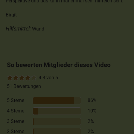
Perspektive und das kann manchmal sehr hilfreich sein.
Birgit
Hilfsmittel:
Wand
So bewerten Mitglieder dieses Video
4.8 von 5
51 Bewertungen
5 Sterne
86%
4 Sterne
10%
3 Sterne
2%
2 Sterne
2%