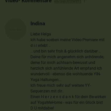
Video- Kommentare
ausblenden
Indina
Liebe Helga
Ich habe soeben meine Video-Premiere mit
d i r erlebt ..
.. und bin sehr froh & glücklich darüber ..
Deine für mich angenehm sich anhörende,
deine für mich achtsam-bewusst und
herzlich sich anfühlende Art empfand ich
wundervoll - ebenso die wohltuende YIN-
Yoga Haltungen...
Ich freue mich sehr auf weitere YY-
Sequenzen mit dir..
Einen H e r z e n s d a n k für dein Be-wirken
auf YogaMeHome - was für ein Glück bist
D U mitdabei!