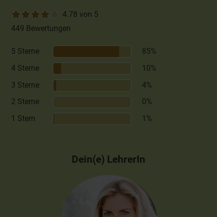
4.78 von 5
449 Bewertungen
5 Sterne
85%
4 Sterne
10%
3 Sterne
4%
2 Sterne
0%
1 Stern
1%
Dein(e) LehrerIn