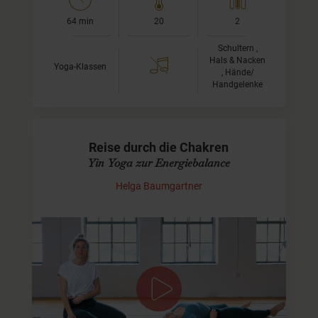
64 min
20
2
Schultern ,
Hals & Nacken
Yoga-Klassen
, Hände/
Handgelenke
Reise durch die Chakren
Yin Yoga zur Energiebalance
Helga Baumgartner
Bewusstsein & Energie bündeln
Diese Yin Yoga Praxis lässt Dich in die Welt der Chakren
eintauchen.
Wir beginnen am Wurzelchakra (Muladhara) und