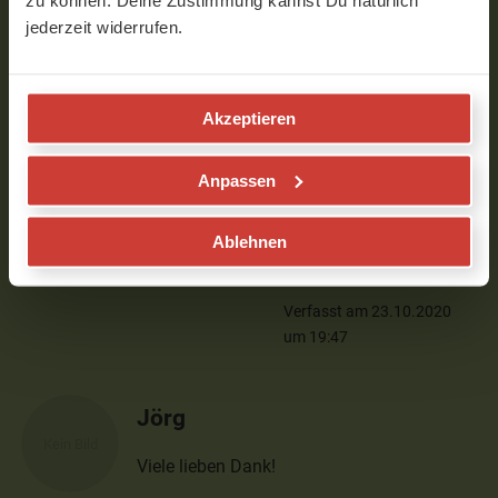
zu können. Deine Zustimmung kannst Du natürlich
Grüße, Sabine
jederzeit widerrufen.
Verfasst am 21.10.2020 um 22:56
Akzeptieren
Helga
Verstehe liebe Sabine,
Anpassen
ich mag Qigong auch
sehr. 'Leicht' hört sich in
Ablehnen
jedem Falle sehr gut an :
) Alles Liebe, Helga
Verfasst am 23.10.2020
um 19:47
Jörg
Viele lieben Dank!