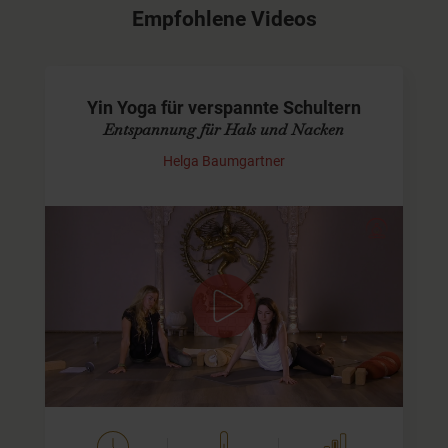
Empfohlene Videos
Yin Yoga für verspannte Schultern
Entspannung für Hals und Nacken
Helga Baumgartner
Büroverspannungen adé!
In dieser Sequenz üben wir hauptsächlich Haltungen, die
Schultern, Oberkörper, den Hals-Nacken-Bereich und
sogar Arme, Handgelenke und Finger stimulieren. Am
Anfang widmen…