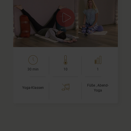
Yin Übungen für müde Füße
In diesem Yin Yoga Video üben wir, untertützt von einer
Wand, entspannende Übungen für unsere Füße und
Beine. Wenn sich Deine Füße von einem langen Tag im
Stehen müde…
30 min
10
1
Füße , Abend-
Yoga-Klassen
Yoga