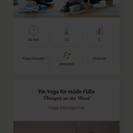
arbeiten uns nach oben durch die Energiezentren des…
60 min
10
2
Yoga-Klassen
Chakren
ohne/mit
Yin Yoga für müde Füße
Übungen an der Wand
Helga Baumgartner