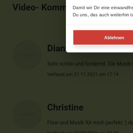
Video- Kommentare
ausblen
Damit wir Dir eine einwandfr
Du uns, das auch weiterhin t
Ablehnen
Diana
Sehr schön und fordernd. Die Musik i
Verfasst am 21.11.2021 um 17:14
Christine
Flow und Musik für mich perfekt :) 