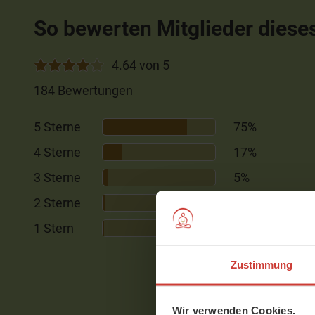
So bewerten Mitglieder diese
4.64 von 5
184 Bewertungen
5 Sterne
75%
4 Sterne
17%
3 Sterne
5%
2 Sterne
2%
1 Stern
1%
Zustimmung
Wir verwenden Cookies.