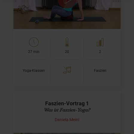
zu schärfen und dabei gleichzeitig Deinem Rücken
etwas…
27 min
20
2
Yoga-Klassen
Faszien
Faszien-Vortrag 1
Was ist Faszien-Yoga?
Daniela Meinl