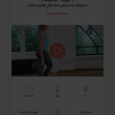
Allrounder für den ganzen Körper
Daniela Meinl
Faszien-Yoga für jeden Tag
Dieses Video eigent sich ganz besonders für Deine
tägliches Faszien-Training. Wir verwenden die
wichtigsten Techniken aus dem Faszien-Yoga und
kümmern uns um unseren…
33 min
40
2
Yoga-Klassen
Faszien