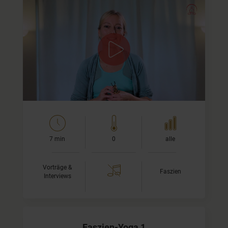
Willkommen in der faszinierenden Welt
der Faszien!
Heute erkläre ich Dir in einem kurzen Einführungs-Video,
was Faszien eigentlich sind, warum wir sie stimulieren
sollten und wie sich Faszien-Yoga…
7 min
0
alle
Vorträge &
Faszien
Interviews
Faszien-Yoga 1