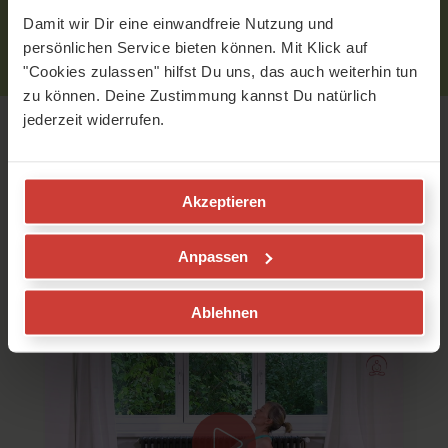
Damit wir Dir eine einwandfreie Nutzung und
persönlichen Service bieten können. Mit Klick auf
"Cookies zulassen" hilfst Du uns, das auch weiterhin tun
zu können. Deine Zustimmung kannst Du natürlich
jederzeit widerrufen.
Empfohlene Videos
Akzeptieren
Faszien-Yoga 5
Anpassen
die Sprache des Körpers
Daniela Meinl
Ablehnen
Die Körperwahrnehmung verefeinern
Heute führe ich Dich durch eine sanfte Praxis und Du
lerns einfache Übungen, um Deine Körperwahrnehmung