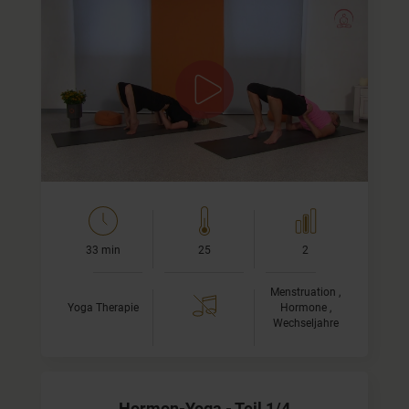
Video 3/4 - die letzten Übungen der Serie
Das ist das dritte Yoga-Video aus dem vierteiligen Online-
Kurs. Du lernst heute die letzten Yoga-Übungen aus der
Serie kennen.
Was ist Hormon-Yoga…
33 min
25
2
Menstruation ,
Yoga Therapie
Hormone ,
Wechseljahre