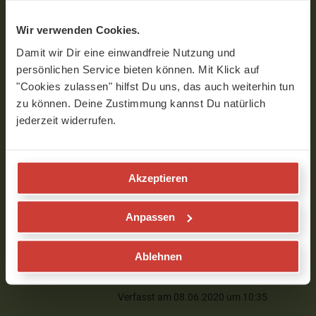
und die Atemtechnik dazu ist super.
Verfasst am 05.10.2020 um 21:52
Wir verwenden Cookies.
Damit wir Dir eine einwandfreie Nutzung und
persönlichen Service bieten können. Mit Klick auf
maxi
"Cookies zulassen" hilfst Du uns, das auch weiterhin tun
zu können. Deine Zustimmung kannst Du natürlich
soll einatmen, mula bandha und
jederzeit widerrufen.
zungenspitze gegen gaumen gleichzeitig
erfolgen, older nacheinander, so wie
angesagt?
Verfasst am 08.06.2020 um 08:55
Akzeptieren
Anpassen
Ariane
Ablehnen
Hallo Maxi,
kurz nacheinander
Verfasst am 08.06.2020 um 10:35