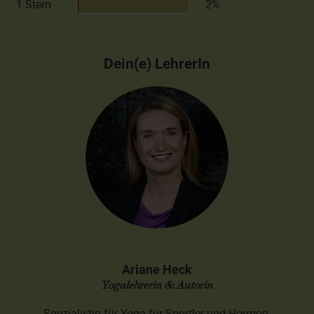
1 Stern
2%
Dein(e) LehrerIn
Ariane Heck
Yogalehrerin & Autorin
Spezialistin für Yoga für Sportler und Hormon-