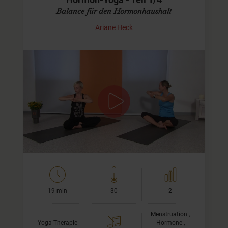
Hormon-Yoga - Teil 1/4
Balance für den Hormonhaushalt
Ariane Heck
Hormon-Yoga für Anfänger - Teil 1/4
Hormon-Yoga ist eine besondere Technik, die auf die
verschiedenen Hormondrüsen im Körper wirkt und so
einen ausgeglichenen Hormonhaushalt unterstützt.
In diesem…
19 min
30
2
Menstruation ,
Yoga Therapie
Hormone ,