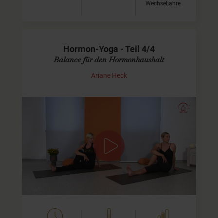
Wechseljahre
Hormon-Yoga - Teil 4/4
Balance für den Hormonhaushalt
Ariane Heck
Video 4/4 - die komplette Hormon-Yoga
Serie
In diesem Video üben wir die vollständige Sequenz der
Hormon-Yoga Asanas (Yoga-Übungen) von Anfang bis
Ende.
Beachte bitte das dies das vierte und…