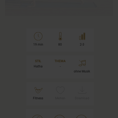
19 min
80
2-3
STIL
THEMA
Hatha
-
ohne Musik
Fitness
Merken
Download