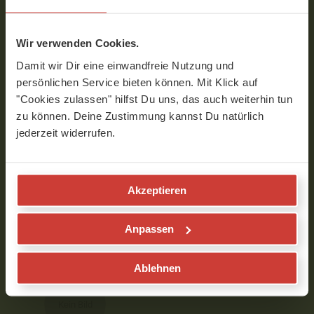
Spaß gemacht. Jetzt kann der Tag
kommen!
Wir verwenden Cookies.
Verfasst am 16.10.2020 um 07:17
Damit wir Dir eine einwandfreie Nutzung und
persönlichen Service bieten können. Mit Klick auf
"Cookies zulassen" hilfst Du uns, das auch weiterhin tun
Tatjana
zu können. Deine Zustimmung kannst Du natürlich
jederzeit widerrufen.
Liebe Nancy,
Ich finde deine Art besonders nett . Du bist
so spritzig , schon beim zuhören wird man
fit. Der power boost ist der ideale Start in
Akzeptieren
den morgen ,gibt Kraft und gute Laune ,
Danke Dir
Anpassen
Verfasst am 29.04.2020 um 07:56
Ablehnen
Nancy