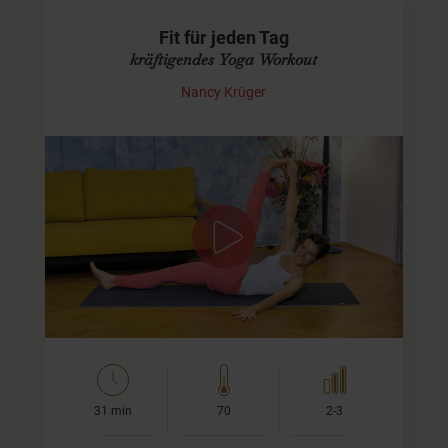
Fit für jeden Tag
kräftigendes Yoga Workout
Nancy Krüger
Praxis für Deine Fitness
Diese Einheit ist passend für Dich, wenn Du kraftvoll in
den Tag oder Abend starten möchtest. In nur 30 Minuten
aktivieren Deine Arm- Bein- und Bauchmuskeln, dehnen
uns…
31 min
70
2-3