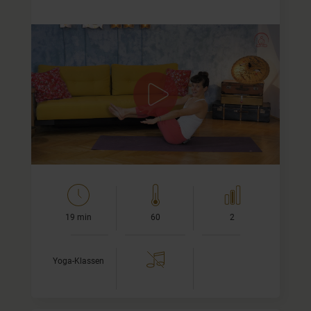
15 Minuten Yoga-Training
Ich lade Dich zu eine kurzen und knackigen Sequenz ein,
in der wir Arme, Beine, Rücken, Bauch und die Flanken
trainieren. Ein echter Allrounder in nur 15 Minuten. Das
geht…
19 min
60
2
Yoga-Klassen