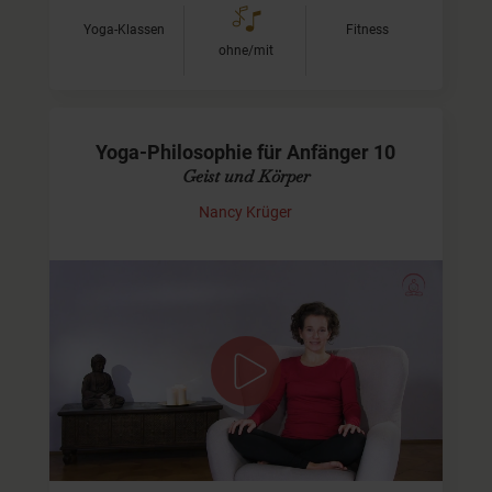
Yoga-Klassen
Fitness
ohne/mit
Yoga-Philosophie für Anfänger 10
Geist und Körper
Nancy Krüger
Wechselwirkung aus Geist und Körper
Im Yoga sprechen wir von drei verschiedenen Qualitäten,
die allem inne wohnen kann. Diese sind, Rajas (Aktivität,
Energie, Licht), Tamas (Trägheit, Ruhe,…