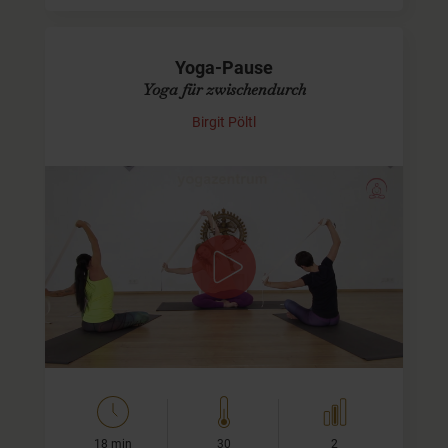
Yoga-Pause
Yoga für zwischendurch
Birgit Pöltl
Kleine Yoga-Pause
Wenig Zeit? Dann ist diese kurze, aber effektive Praxis
Dein Video des Tages.
Ideal für Zwischendurch kannst Du mit diesem Yoga-
Video Deinen Schultern etwas Gutes tun, die Vorder-…
18 min
30
2