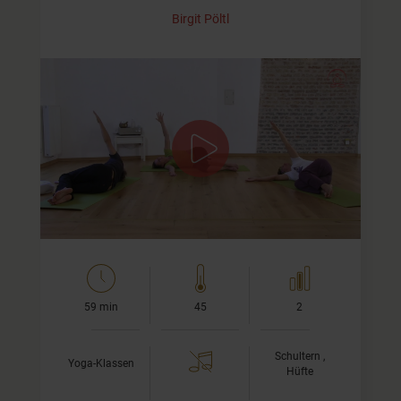
Birgit Pöltl
Yoga-Video für Hüften und Schultern
Die Yoga-Übungen in diesem Video fokussieren auf die
Bewegung von Schultern und Hüfte. Beides sind Bereiche
des Körper, in denen wir dazu neigen, emotionale…
59 min
45
2
Schultern ,
Yoga-Klassen
Hüfte