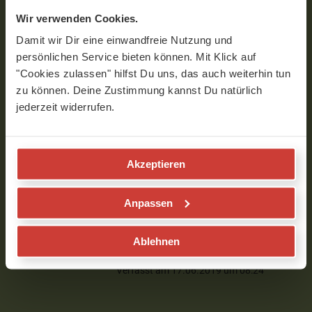
Wir verwenden Cookies.
Ilona
Damit wir Dir eine einwandfreie Nutzung und
persönlichen Service bieten können. Mit Klick auf
Liebe Birgit,
"Cookies zulassen" hilfst Du uns, das auch weiterhin tun
Danke für dieses Video, einfach aber doch
zu können. Deine Zustimmung kannst Du natürlich
fordernd! Macht immer wieder Freude.
jederzeit widerrufen.
Danke
Verfasst am 14.06.2019 um 07:22
Akzeptieren
Birgit
Anpassen
Danke liebe Ilona! Dann bis zum
nächsten mal.
Ablehnen
Birgit
Verfasst am 17.06.2019 um 08:24