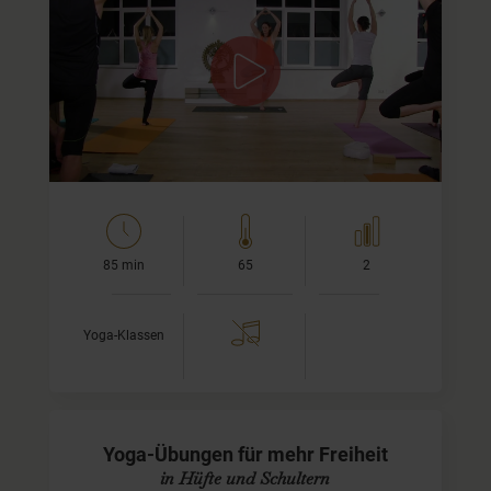
Unser Geist ist wie ein See
Ist sein Wasser klar und rein, dann können wir bis zum
Grund sehen. Oftmals aber wird das Wasser getrübt von
negativen Gedanken, Unwissenheit und Irrtum. Dann sind
wir…
85 min
65
2
Yoga-Klassen
Yoga-Übungen für mehr Freiheit
in Hüfte und Schultern