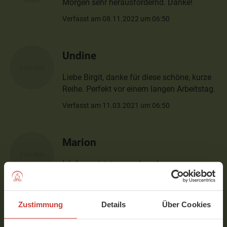
Morgen sehr herausfordernd. Danke!
Verfasst am 08.11.2022 um 06:50
Undine
Liebe Birgit, danke für diese schöne, kurze
Reihe. Perfekt vor einem langen Arbeitstag.
Verfasst am 11.03.2021 um 06:50
Marion
Ich fange jetzt an auch so kurze
Sequenzen zu lieben. Dachte immer das
lohnt sich nicht. Tut es aber doch und
macht Spass. Lieben Dank!
Zustimmung
Details
Über Cookies
Verfasst am 27.02.2021 um 17:42