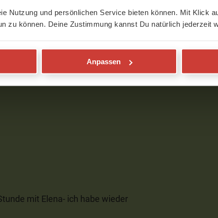
eie Nutzung und persönlichen Service bieten können. Mit Klick au
un zu können. Deine Zustimmung kannst Du natürlich jederzeit w
ichen, unterschiedlichen Sequenzen.
Anpassen
zen im re. Handgelenk eine passende
 Spass macht, ist, toll. Ich hatte keine
tunde mit Elena- ich habe wieder