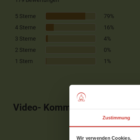
5 Sterne
79%
4 Sterne
16%
3 Sterne
4%
2 Sterne
0%
1 Stern
1%
Video- Kommentare
ausblen
Zustimmung
Wir verwenden Cookies.