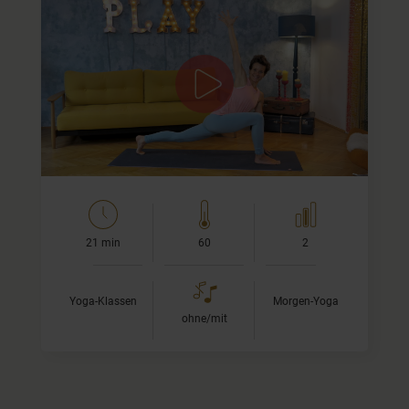
Dehnen & Strecken für neue Kraft
Bei dieser kurzen Morgenpraxis bringen wir
Geschmeidigkeit in Deinen Körper. Wir nutzen die
morgendliche Ruhe im Geist, um etwas tiefer in unseren
Körper…
21 min
60
2
Yoga-Klassen
Morgen-Yoga
ohne/mit