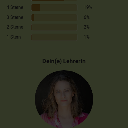
4 Sterne
19%
3 Sterne
6%
2 Sterne
2%
1 Stern
1%
Dein(e) LehrerIn