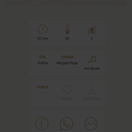
30 min
50
2
STIL
THEMA
Hatha
Morgen-Yoga
mit Musik
FOKUS
-
Merken
Download