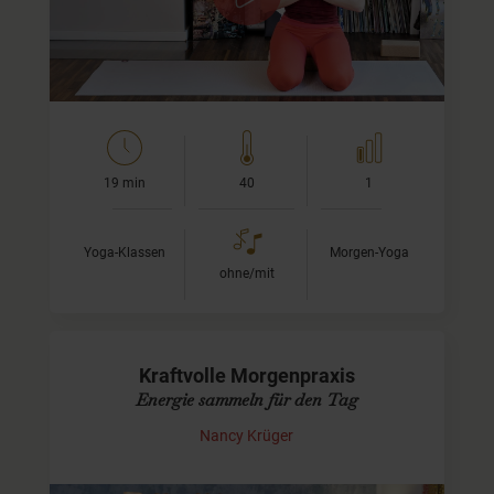
ich Dich ein, Deinen Körper sanft zu aktivieren und
bewusst in…
19 min
40
1
Yoga-Klassen
Morgen-Yoga
ohne/mit
Kraftvolle Morgenpraxis
Energie sammeln für den Tag
Nancy Krüger