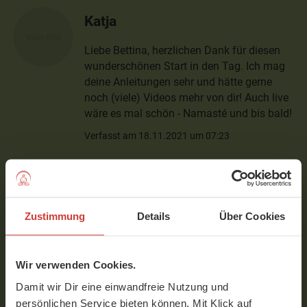
Katja
Liebe Bettina, herzlichen Dank für diesen
wunderschönen Start in den Tag. Ich mag
deine Anleitungen sehr und hätte gerne
noch (viele) Videos mehr von dir! Auch live
wäre es mal schön - Namasté und bis bald!
Verfasst am 18.11.2021 um 07:23
Pauline
Du hast genau die Geschwindigkeit, die ich
Zustimmung
Details
Über Cookies
brauche, um die Übungen bewusst
durchführen zu können - und auch mal
etwas zu nachzujustieren. Vielen Dank!
Wir verwenden Cookies.
Verfasst am 01.05.2021 um 10:44
Damit wir Dir eine einwandfreie Nutzung und
persönlichen Service bieten können. Mit Klick auf