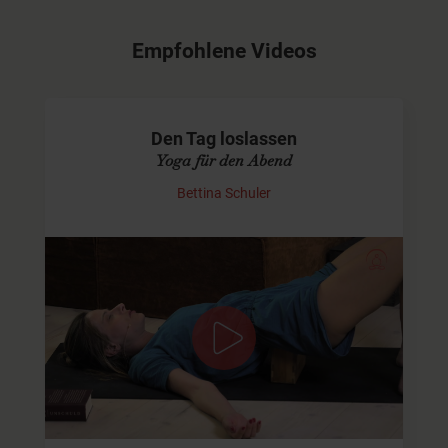
Empfohlene Videos
Den Tag loslassen
Yoga für den Abend
Bettina Schuler
Zur Ruhe kommen am Abend
Ich möchte mit Dir gemeinsam den Tag ausklingen
lassen. Wir gehen von aktiv zu passiv in dieser Sequenz.
Dich erwarten einige Asanas, um den Rücken zu dehnen
und zu…