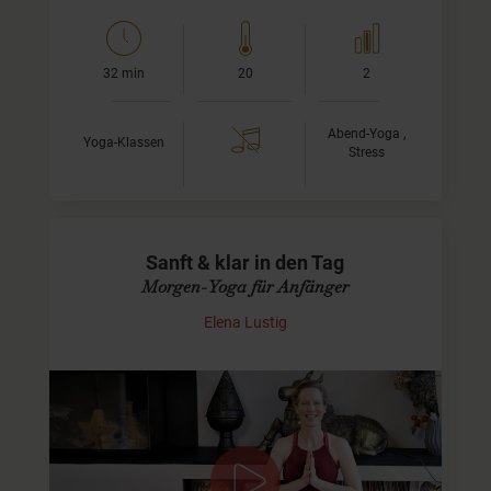
32 min
20
2
Abend-Yoga ,
Yoga-Klassen
Stress
Sanft & klar in den Tag
Morgen-Yoga für Anfänger
Elena Lustig
Einfacher, fließender Start in den Tag –
Schritt für Schritt angeleitet
In dieser ruhigen und klar angeleiteten Morgenpraxis lade