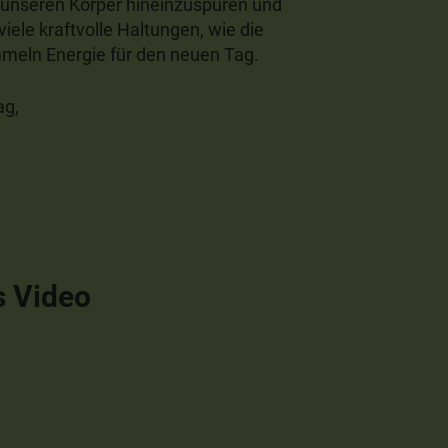
n unseren Körper hineinzuspüren und
iele kraftvolle Haltungen, wie die
eln Energie für den neuen Tag.
ag,
s Video