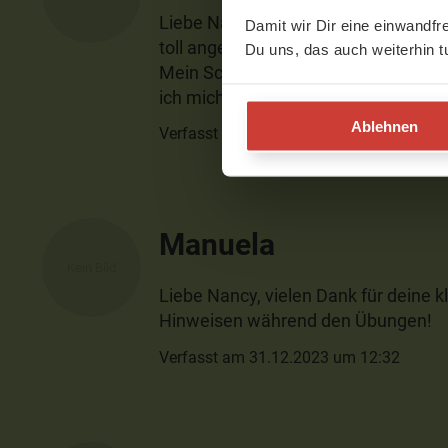
Liebe Nancy, super Praxis auch nac
Damit wir Dir eine einwandfr
toll angesagt. Ruhig, kraftvoll ohne 
Du uns, das auch weiterhin t
Mein Schulter-und Nackenbereich füh
ich mich wieder frisch. Ein herzlic
Ablehnen
Verfasst am 05.01.2024 um 16:48
Manuela
Liebe Nancy, vielen Dank für deine 
Hinweisen während den Übungen!
Verfasst am 31.12.2023 um 12:32