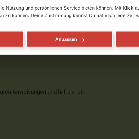
h einem langen Arbeitstag… Alignment
eie Nutzung und persönlichen Service bieten können. Mit Klick au
Hetze ohne Eile…
un zu können. Deine Zustimmung kannst Du natürlich jederzeit w
lt sich wieder gut an. Energetisch fühle
hes Dankeschön…
Anpassen
klaren Anweisungen und hilfreichen