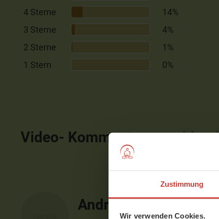
4 Sterne
14%
3 Sterne
4%
2 Sterne
1%
1 Stern
0%
Video- Kommentare
ausblen
Zustimmung
Andrea
Wir verwenden Cookies.