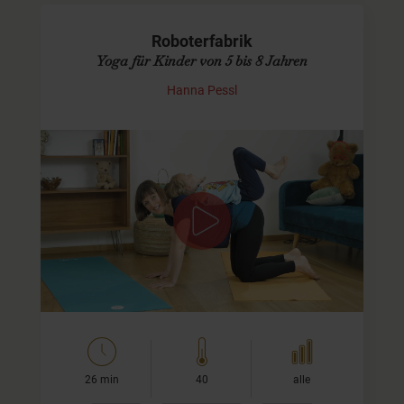
Roboterfabrik
Yoga für Kinder von 5 bis 8 Jahren
Hanna Pessl
Für Dein Kind und Dich
Bei dieser
Kinderyoga
Einheit robottern wir uns durch
den Sonnengruß, kugeln herum und bauen ein
Amphibien-Flugzeug-Dingsbums mit viel Brumm.
Außerdem zeige ich euch eine…
26 min
40
alle