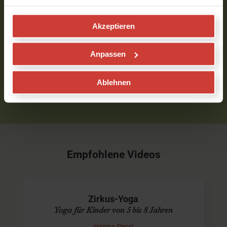
Verfasst am 28.05.2021 um 11:03
Akzeptieren
Um Kommentare schreiben zu können, musst Du
Anpassen
eingeloggt sein.
Bitte
logge
Dich zuerst ein bzw.
registriere
Dich.
Ablehnen
Empfohlene Videos
Zirkus-Yoga
Yoga für Kinder von 5 bis 8 Jahren
Hanna Pessl