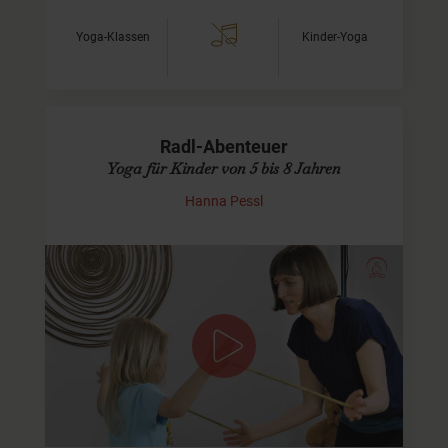
Yoga-Klassen
Kinder-Yoga
Radl-Abenteuer
Yoga für Kinder von 5 bis 8 Jahren
Hanna Pessl
Gemeinsam auf die Matte
Heute erleben wir beim
Kinderyoga
ein spannendes Radl-
Abenteuer auf dem Weg zum Badesee. Ich zeige Euch
wieder lustige und entspannende Yoga-Übungen zum
Ausprobieren…