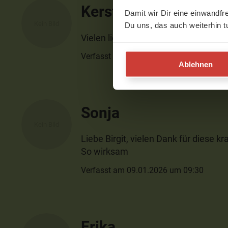
Kerstin
Damit wir Dir eine einwandfr
Du uns, das auch weiterhin t
Vielen lieben Dank für diese zutiefs
Verfasst am 10.03.2026 um 18:17
Ablehnen
Sonja
Liebe Birgit, vielen Dank für diese k
So wirksam
Verfasst am 09.01.2026 um 09:30
Erika