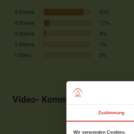
5 Sterne
83%
4 Sterne
12%
3 Sterne
4%
2 Sterne
1%
1 Stern
0%
Video- Kommentare
ausblen
Zustimmung
Wir verwenden Cookies.