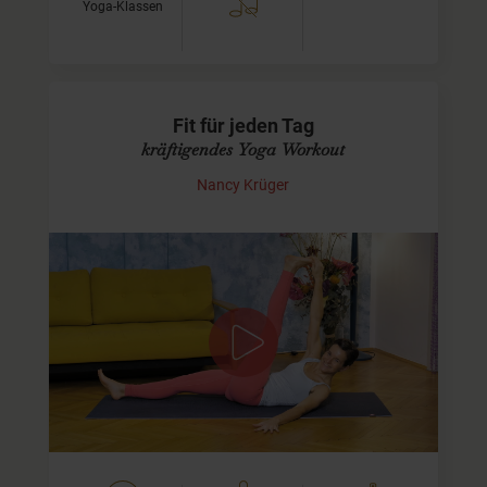
Yoga-Klassen
Fit für jeden Tag
kräftigendes Yoga Workout
Nancy Krüger
Praxis für Deine Fitness
Diese Einheit ist passend für Dich, wenn Du kraftvoll in
den Tag oder Abend starten möchtest. In nur 30 Minuten
aktivieren Deine Arm- Bein- und Bauchmuskeln, dehnen
uns…