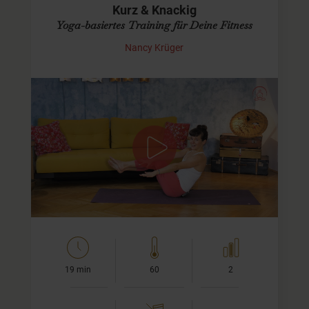
Kurz & Knackig
Yoga-basiertes Training für Deine Fitness
Nancy Krüger
15 Minuten Yoga-Training
Ich lade Dich zu eine kurzen und knackigen Sequenz ein,
in der wir Arme, Beine, Rücken, Bauch und die Flanken
trainieren. Ein echter Allrounder in nur 15 Minuten. Das
geht…
19 min
60
2