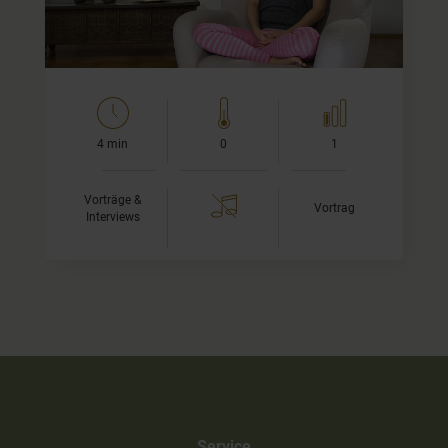
4 min
0
1
Vorträge &
Vortrag
Interviews
Service