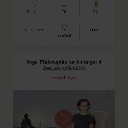
31 min
70
2-3
Yoga-Klassen
Fitness
ohne/mit
Yoga-Philosophie für Anfänger 4
Dein Atem führt Dich
Nancy Krüger
Übe ich Yoga richtig: Wenn Du irgendwann mal auf der
Matte unsicher bist, ob Du richtig übst, dann schau, ob
Dein Atem wirklich fließen kann. Dann hast Du die
Antwort. Von außen allein lässt sich…