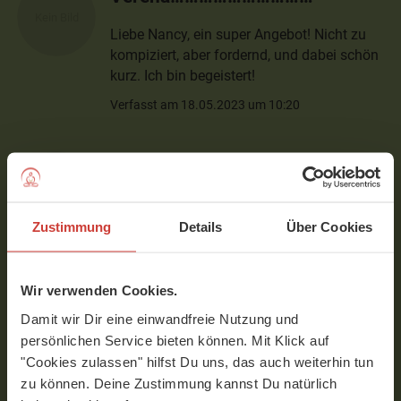
Liebe Nancy, ein super Angebot! Nicht zu
kompiziert, aber fordernd, und dabei schön
kurz. Ich bin begeistert!
Verfasst am 18.05.2023 um 10:20
Angela
Wirklich schöner knackiger Flow, perfekt
Zustimmung
Details
Über Cookies
um sich in kurzer Zeit echt zu fordern.
Vielen Dank, hat echt Spass gemacht! 🙏🏻
Verfasst am 09.04.2023 um 11:40
Wir verwenden Cookies.
Damit wir Dir eine einwandfreie Nutzung und
persönlichen Service bieten können. Mit Klick auf
Lea
"Cookies zulassen" hilfst Du uns, das auch weiterhin tun
Sehr angenehm, man wird richtig
zu können. Deine Zustimmung kannst Du natürlich