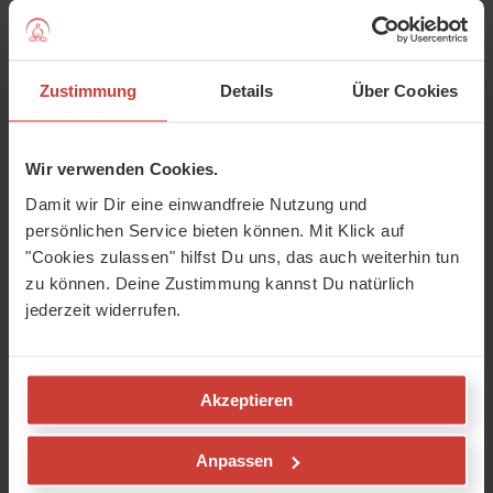
...findet Ihr direkt auf der Website der
TaiChi-Yoga-
Konferenz.
Und wer weiß, vielleicht sehen wir uns ja
nächstes Jahr dort?
Zustimmung
Details
Über Cookies
Liebe Grüße,
Wir verwenden Cookies.
Euer YogaMeHome-Team
Damit wir Dir eine einwandfreie Nutzung und
persönlichen Service bieten können. Mit Klick auf
"Cookies zulassen" hilfst Du uns, das auch weiterhin tun
zu können. Deine Zustimmung kannst Du natürlich
jederzeit widerrufen.
Akzeptieren
Anpassen