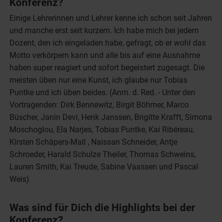
Konferenz?
Einige Lehrerinnen und Lehrer kenne ich schon seit Jahren
und manche erst seit kurzem. Ich habe mich bei jedem
Dozent, den ich eingeladen habe, gefragt, ob er wohl das
Motto verkörpern kann und alle bis auf eine Ausnahme
haben super reagiert und sofort begeistert zugesagt. Die
meisten üben nur eine Kunst, ich glaube nur Tobias
Puntke und ich üben beides. (Anm. d. Red. - Unter den
Vortragenden: Dirk Bennewitz, Birgit Böhmer, Marco
Büscher, Janin Devi, Henk Janssen, Brigitte Krafft, Simona
Moschoglou, Ela Narjes, Tobias Puntke, Kai Ribéreau,
Kirsten Schäpers-Mall , Naissan Schneider, Antje
Schroeder, Harald Schulze Theiler, Thomas Schweins,
Lauren Smith, Kai Treude, Sabine Vaassen und Pascal
Weis)
Was sind für Dich die Highlights bei der
Konferenz?