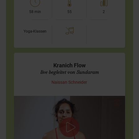
58 min
55
2
Yoga-Klassen
Kranich Flow
live begleitet von Sundaram
Naissan Schneider
TaiChi-inspiriert
Heute möchte ich Dir den von mir selbst kreierten Kranich
Flow zeigen, den ich in Anlehnung an meine TaiChi
Praxis entwickelt habe. Er wirkt sehr harmonisierend und
ist für jede…