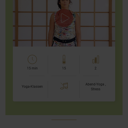
Dieses Video führt Dich von einem angespannten Körper
und Geist zurück in Deinen natürlichen Zustand von
entspannter Ruhe. Mit nur 15 Minuten Dauer eignen
sich…
15 min
15
2
Abend-Yoga ,
Yoga-Klassen
Stress