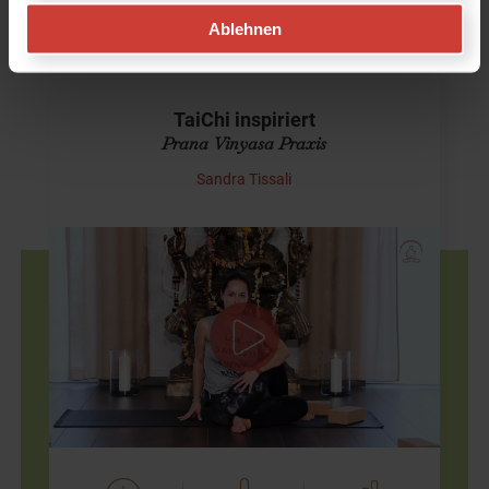
TaiChi-inspirierte Yoga-Videos auf
Ablehnen
YogaMeHome
TaiChi inspiriert
Prana Vinyasa Praxis
Sandra Tissali
Prana Vinyasa Praxis für Standkraft und Balance
Eine aus dem Tai Chi inspirierte Bewegungsmeditation
begleitet uns durch Varianten des klassischen
Namaskars (Sonnengruß), Steh- und Balancehaltungen…