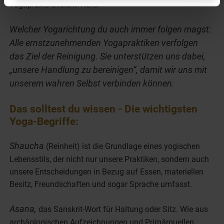
Yogapraxis erreicht Tiefe.
Welcher Yogarichtung du auch immer folgen magst:
Alle ernstzunehmenden Yogapraktiken verfolgen
das Ziel der Reinigung. Sie unterstützen uns dabei,
„unsere Handlung zu bereinigen“, damit wir uns mit
unserem wahren Selbst verbinden können.
Das solltest du wissen - Die wichtigsten
Yoga-Begriffe:
Shaucha
(Reinheit) ist die Grundlage eines yogischen
Lebensstils, der nicht nur unsere Praktiken, sondern auch
unsere Entscheidungen in Bezug auf Essen, materiellen
Besitz, Freundschaften und sogar Sprache umfasst.
Asana,
das Sanskrit-Wort für Haltung oder Sitz. Wie aus
archäologischen Aufzeichnungen und Primärquellen