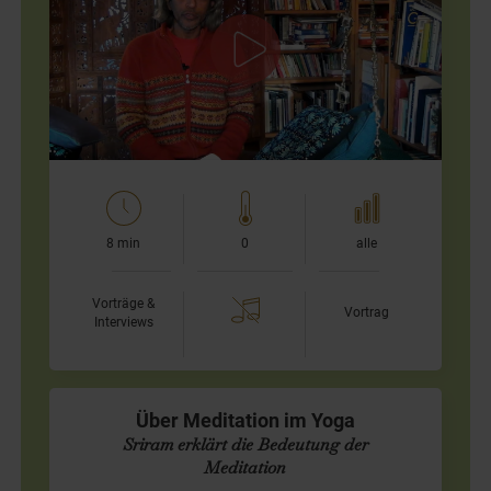
Sutra"
R. Sriram spricht über "Aparigraha" - zu Deutsch: Konsum
oder Nicht-Besitz.
Aparigraha ist eines der fünf Yamas, die zur ersten Stufe
des…
8 min
0
alle
Vorträge &
Vortrag
Interviews
Über Meditation im Yoga
Sriram erklärt die Bedeutung der
Meditation