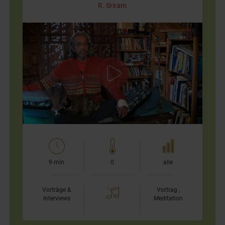
R. Sriram
Meditation aus der Sicht des "Yoga Sutra"
R. Sriram spricht über die Meditation. Er bezeichnet sie
als "das Wesen und den Kern des Yoga". Im
achtgliedrigen System des Yoga nach Patanjali stellt
die…
9 min
0
alle
Vorträge &
Vortrag ,
Interviews
Meditation