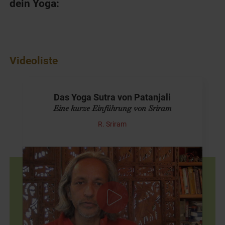
dein Yoga:
Videoliste
Das Yoga Sutra von Patanjali
Eine kurze Einführung von Sriram
R. Sriram
Sriram erklärt das "Yoga Sutra"
Wissen: Patanjali war ein Gelehrter, der etwa 400 nach
Christus das Yoga Sutra niederschrieb. Es stellt eine der
wichtigsten Schriften im Yoga dar. Patanjali hielt…