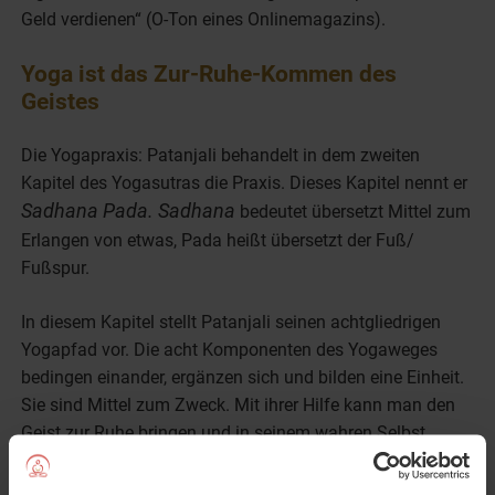
Geld verdienen“ (O-Ton eines Onlinemagazins).
Yoga ist das Zur-Ruhe-Kommen des
Geistes
Die Yogapraxis: Patanjali behandelt in dem zweiten
Kapitel des Yogasutras die Praxis. Dieses Kapitel nennt er
Sadhana Pada. Sadhana
bedeutet übersetzt Mittel zum
Erlangen von etwas, Pada heißt übersetzt der Fuß/
Fußspur.
In diesem Kapitel stellt Patanjali seinen achtgliedrigen
Yogapfad vor. Die acht Komponenten des Yogaweges
bedingen einander, ergänzen sich und bilden eine Einheit.
Sie sind Mittel zum Zweck. Mit ihrer Hilfe kann man den
Geist zur Ruhe bringen und in seinem wahren Selbst
ruhen.