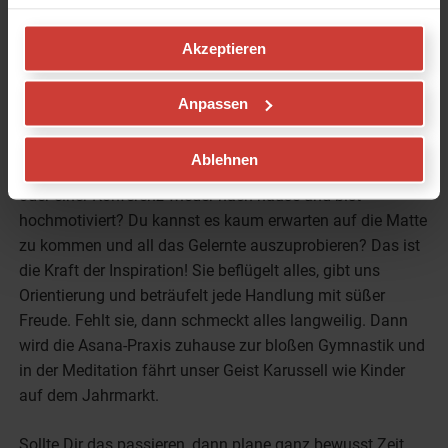
Auge tanzen. Das hilft der eigenen Motivation meist auf
die Sprünge. Wenn nicht, auch nicht schlimm, dann
Akzeptieren
versuche Dir Inspiration von außen zu holen.
Anpassen
6. Inspiration ist der Schlüssel zu allem
(Wohin?)
Ablehnen
Kennst Du das, Du kommst von einem Yoga-Workshop
oder einer Konferenz wieder nach hause und bist
hochmotiviert? Du kannst es kaum erwarten auf die Matte
zu kommen und all das Gelernte auszuprobieren? Das ist
die Kraft der Inspiration! Sie beflügelt alles, gibt uns
Orientierung und beträufelt jede Handlung mit süßer
Freude. Fehlt sie, dann schmeckt alles langweilig. Dann
wird die Asana-Praxis zuhause zur bloßen Gymnastik und
in der Meditation fährt unser Geist Karussell wie Kinder
auf dem Jahrmarkt.
Sollte Dir das passieren, dann plane ganz bewusst Zeit