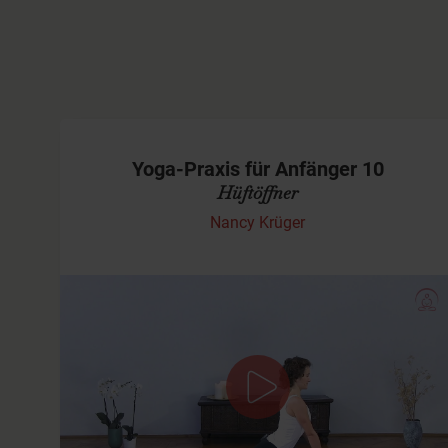
Yoga-Praxis für Anfänger 10
Hüftöffner
Nancy Krüger
In dieser Praxis für Anfänger kümmern wir uns um
unsere Hüftgelenke. Wir wollen ein wenig öffnen um
Deine Haltung/ Deine Aufrichtung zu verbessern und
Deinen Rücken und Deine Knie- und Fußgelenke…