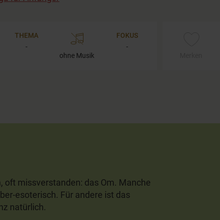
THEMA
FOKUS
-
-
ohne Musik
Merken
n, oft missverstanden: das Om. Manche
er-esoterisch. Für andere ist das
z natürlich.