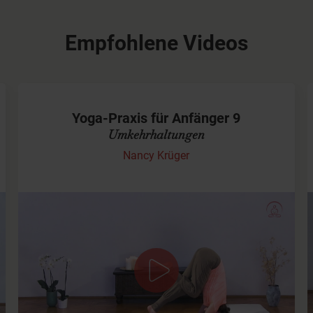
Empfohlene Videos
Yoga-Praxis für Anfänger 9
Umkehrhaltungen
Nancy Krüger
Diesmal stellen wir alles auf den Kopf und wechseln
komplett unsere Perspektive.
Oft stecken wir fest im Leben, weil wir nicht in der Lage
sind, dieselbe Situation einfach mal aus einem
anderen…