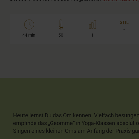
STIL
-
44 min
50
1
Heute lernst Du das Om kennen. Vielfach besunge
empfinde das „Geomme“ in Yoga-Klassen absolut ob
Singen eines kleinen Oms am Anfang der Praxis gan