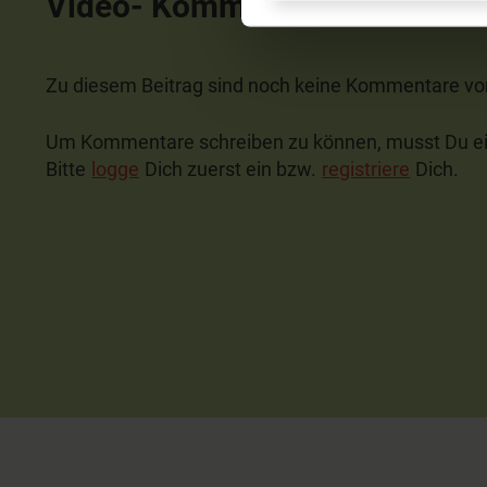
Video- Kommentare
Zu diesem Beitrag sind noch keine Kommentare v
Um Kommentare schreiben zu können, musst Du ei
Bitte
logge
Dich zuerst ein bzw.
registriere
Dich.