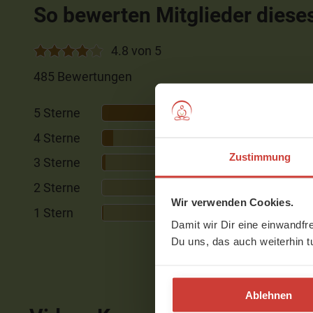
So bewerten Mitglieder diese
4.8 von 5
485 Bewertungen
5 Sterne
86%
4 Sterne
10%
Zustimmung
3 Sterne
3%
2 Sterne
0%
Wir verwenden Cookies.
1 Stern
1%
Damit wir Dir eine einwandfr
Du uns, das auch weiterhin t
Ablehnen