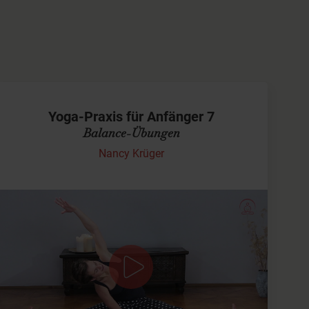
Yoga-Praxis für Anfänger 7
Balance-Übungen
Nancy Krüger
Das Thema Balance begleitet Dich wieder in dieser
Praxis, Du hast es schon im Video "
Yoga-Praxis für
Anfänger 6
" kennengelernt. Wir werden es aber auf
neue Bereiche ausweiten und auf der Matte…