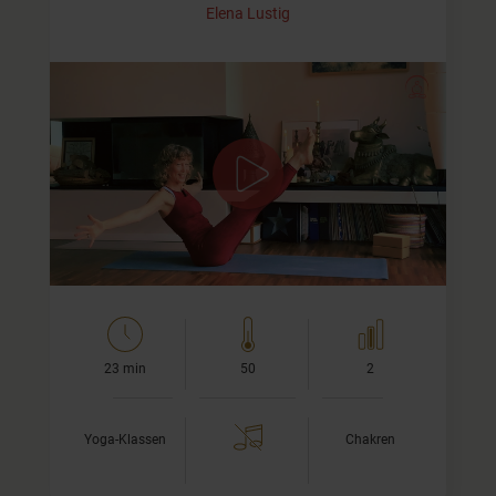
Elena Lustig
Nix geht mehr?
Wenn sich alles festgefahren, angespannt und stockend
anfühlt, dann hilft eine kleine Yogapraxis manchmal
Wunder. Mit diesem Video für zwischendurch bringst Du
die Energie in Deinem…
23 min
50
2
Yoga-Klassen
Chakren