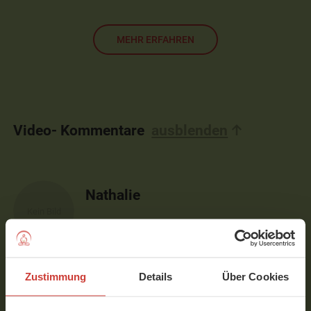
MEHR ERFAHREN
Video- Kommentare
ausblenden
Nathalie
das war richtig heraus fordern. Tolles
Video.Danke
Verfasst am 25.11.2018 um 12:12
Zustimmung
Details
Über Cookies