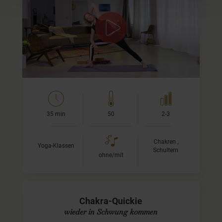
Kehl-Chakra
In dieser Yoga-Sequenz für Dein Vishuddha-Chakra nutzt
Du Stellungen wie den Fisch oder die Schulterbrücke, um
den Energiefluss im Bereich des Kehl-Chakras anzuregen.
Mit…
35 min
50
2-3
Chakren ,
Yoga-Klassen
Schultern
ohne/mit
Chakra-Quickie
wieder in Schwung kommen