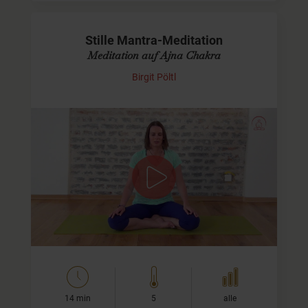
Stille Mantra-Meditation
Meditation auf Ajna Chakra
Birgit Pöltl
Mantra-Meditation für einen klaren Geist
Diese Meditation nutzt das Mantra Om (A-U-M).
Allerdings singen wir es nicht laut, sondern lassen es still
in uns klingen. Dabei richten wir unsere…
14 min
5
alle