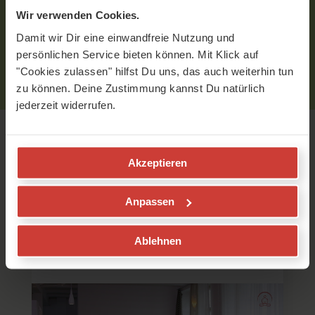
Um Kommentare schreiben zu können, musst Du
Wir verwenden Cookies.
eingeloggt sein.
Bitte
logge
Dich zuerst ein bzw.
registriere
Dich.
Damit wir Dir eine einwandfreie Nutzung und
persönlichen Service bieten können. Mit Klick auf
"Cookies zulassen" hilfst Du uns, das auch weiterhin tun
zu können. Deine Zustimmung kannst Du natürlich
jederzeit widerrufen.
Empfohlene Videos
Akzeptieren
Anpassen
Vishuddha Chakra
Kommunikation, Verbundenheit, Ausdruck
Ablehnen
Elena Lustig