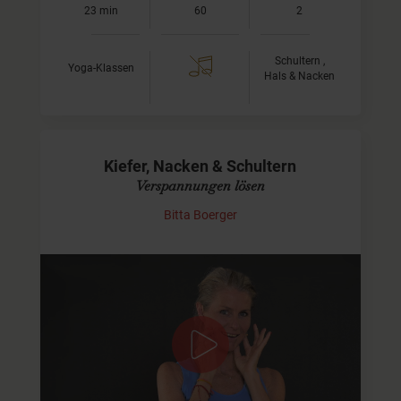
23 min
60
2
Schultern ,
Yoga-Klassen
Hals & Nacken
Kiefer, Nacken & Schultern
Verspannungen lösen
Bitta Boerger
Kraft, Mobilität, Dehnung & Entspannung
Bedingt durch Stress zieht sich oft die Muskulatur
zusammen. Das Ergebnis ist eine schlechte Haltung.
Das erwartet Dich:
Wir bringen Mobilität in den…