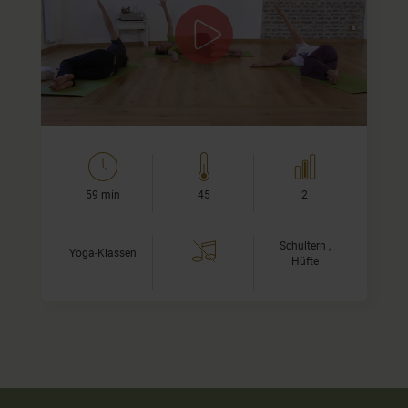
Die Yoga-Übungen in diesem Video fokussieren auf die
Bewegung von Schultern und Hüfte. Beides sind Bereiche
des Körper, in denen wir dazu neigen, emotionale…
59 min
45
2
Schultern ,
Yoga-Klassen
Hüfte