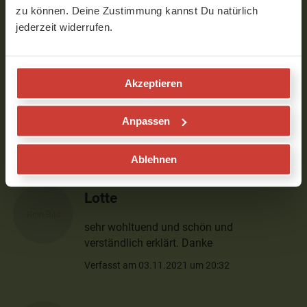
zu können. Deine Zustimmung kannst Du natürlich
Verfasst am 08.11.2021 um 07:54
jederzeit widerrufen.
Angela
Akzeptieren
Jetzt fühl' ich mich geschmeidig und
vorbereitet für diesen Tag, danke liebe
Anpassen
Elena.
Verfasst am 06.11.2021 um 10:14
Ablehnen
Lotte
sehr wohltuend und schön und
verständlich erklärt. Danke
Verfasst am 03.11.2021 um 20:32