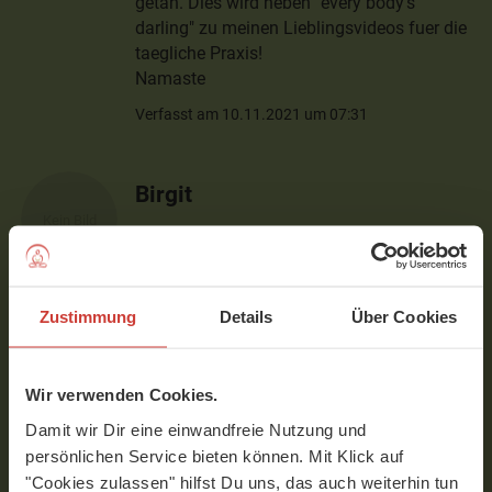
getan. Dies wird neben "every body's
darling" zu meinen Lieblingsvideos fuer die
taegliche Praxis!
Namaste
Verfasst am 10.11.2021 um 07:31
Birgit
War nach dem langen Bürotag unglaublich
wohltuend - vielen Dank! :-))
Verfasst am 08.11.2021 um 20:02
Zustimmung
Details
Über Cookies
Manuela
Wir verwenden Cookies.
Entspannter Einstieg in den Tag voller
Damit wir Dir eine einwandfreie Nutzung und
Termine. Kann jetzt nichts mehr
persönlichen Service bieten können. Mit Klick auf
schiefgehen :-)))
"Cookies zulassen" hilfst Du uns, das auch weiterhin tun