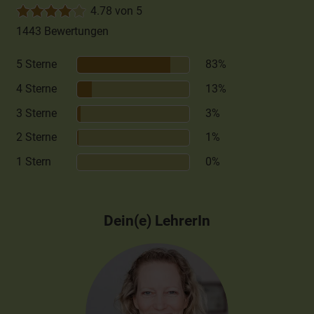
4.78 von 5
1443 Bewertungen
5 Sterne
83%
4 Sterne
13%
3 Sterne
3%
2 Sterne
1%
1 Stern
0%
Dein(e) LehrerIn