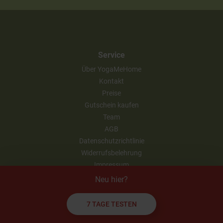
Service
Über YogaMeHome
Kontakt
Preise
Gutschein kaufen
Team
AGB
Datenschutzrichtlinie
Widerrufsbelehrung
Impressum
Neu hier?
Partner werden
7 TAGE TESTEN
Business Yoga für Unternehmen
Unsere Partner