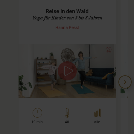
Reise in den Wald
Yoga für Kinder von 5 bis 8 Jahren
Hanna Pessl
Mit dem fliegenden Teppich durch
den Wald
H
Zi
Unsere Yogamatte wird bei dieser
Kinderyoga
s
Einheit zum fliegenden Teppich und damit fliegen
wir durch den Wald. Dabei erleben wir allerhand
Abenteuer. Ihr…
19 min
40
alle