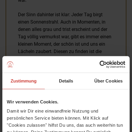
war.
Der Sinn dahinter ist klar: Jeder Tag birgt
einen Sonnenstrahl. Auch in Momenten, in
denen alles grau und trist erscheint und der
Tag völlig vermurkst war, gibt es immer einen
kleinen Moment, der schön ist und uns ein
Lächeln zaubert. Diesen zu finden ist die
Kunst - nicht nur für diese Übung.
Zustimmung
Details
Über Cookies
Wir verwenden Cookies.
Sonnengruß
Auch der
eignet sich wunderbar für den
Damit wir Dir eine einwandfreie Nutzung und
Einstieg in die gemeinsame Yogazeit. Dazu finden sich
persönlichen Service bieten können. Mit Klick auf
liebevolle, kindgerechte Vertonungen, so wie dieses Lied
"Cookies zulassen" hilfst Du uns, das auch weiterhin tun
von Mai Cocopelli. Ich finde es sehr schön, vor allem für