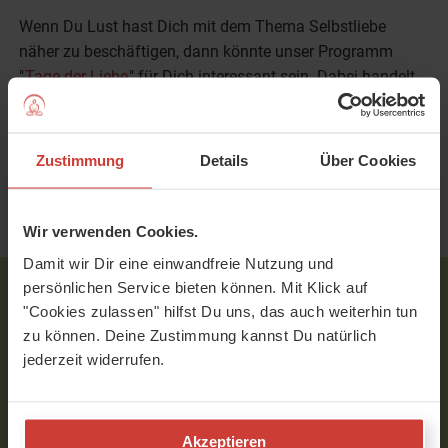
Wenn Du Lust hast Dich mit dem Thema Selbstliebe
näher zu beschäftigen, dann könnte unser Programm
"
Tage der Liebe
" für Dich interessant sein. Dabei handelt
es sich um ein elftägiges Online-Video-Programm mit
täglicher Yoga-Praxis und viel Inspiration für Deinen
Alltag.
Zustimmung
Details
Über Cookies
Wir verwenden Cookies.
ZUM PROGRAMM: TAGE DER LIEBE
Damit wir Dir eine einwandfreie Nutzung und
persönlichen Service bieten können. Mit Klick auf
"Cookies zulassen" hilfst Du uns, das auch weiterhin tun
Neu bei uns?
zu können. Deine Zustimmung kannst Du natürlich
Mutter-Element: Blog-Artikel
jederzeit widerrufen.
Plugin - blog-cta-7t-RegPlugin
Über 1.250 Yoga-Videos für 7 Tage kostenlos &
Akzeptieren