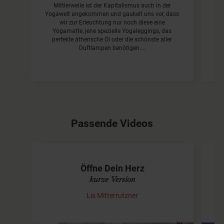
Mittlerweile ist der Kapitalismus auch in der
De
Yogawelt angekommen und gaukelt uns vor, dass
si
wir zur Erleuchtung nur noch diese eine
Tü
Yogamatte, jene spezielle Yogaleggings, das
ab
perfekte ätherische Öl oder die schönste aller
b
Duftlampen benötigen.…
Passende Videos
Öffne Dein Herz
kurze Version
Lis Mitterrutzner