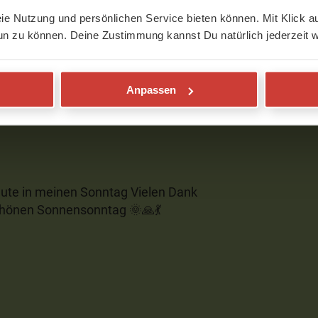
eie Nutzung und persönlichen Service bieten können. Mit Klick au
estiegen. Ich fühle mich glücklich, gelöst
un zu können. Deine Zustimmung kannst Du natürlich jederzeit w
an diesem Morgen gebraucht habe. 💕
Anpassen
heute in meinen Sonntag Vielen Dank
schönen Sonnensonntag 🌞🙏💃