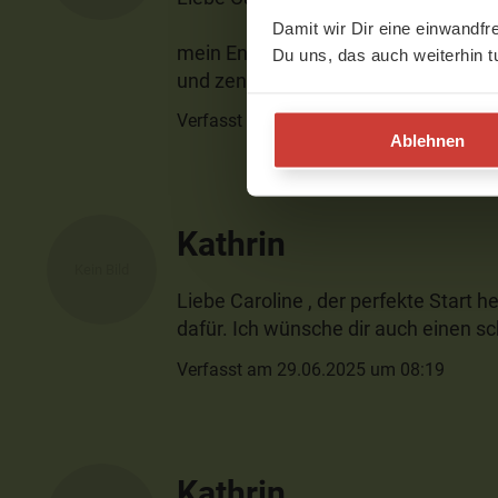
Damit wir Dir eine einwandfr
mein Energielevel ist auf jeden Fall g
Du uns, das auch weiterhin t
und zentriert. Genau das, was ich 
Verfasst am 06.08.2025 um 08:06
Ablehnen
Kathrin
Liebe Caroline , der perfekte Start 
dafür. Ich wünsche dir auch einen 
Verfasst am 29.06.2025 um 08:19
Kathrin