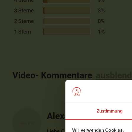
3 Sterne
3%
2 Sterne
0%
1 Stern
1%
Video- Kommentare
ausblen
Zustimmung
Alexandra
Wir verwenden Cookies.
Liebe Caroline,