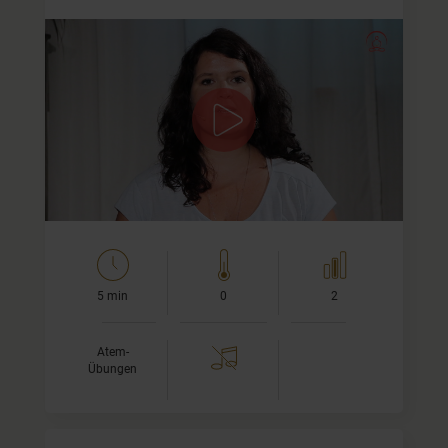
Brahma Mudra - Entspannung für
Schultern und Nacken
Hinweis:
Dies ist ein Praxis-Video. Wenn Du Brahma
Mudra noch nicht kennst, dann schau Dir bitte zuerst das
Tutorial von Brahma Mudra
an und…
5 min
0
2
Atem-
Übungen