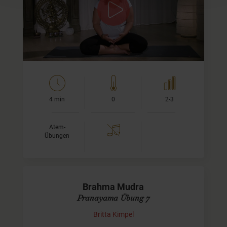
noch nicht kennst, dann schau Dir bitte zuerst das
Tutorial von Kapalabhati
an und kehre danach hier her…
4 min
0
2-3
Atem-
Übungen
Brahma Mudra
Pranayama Übung 7
Britta Kimpel