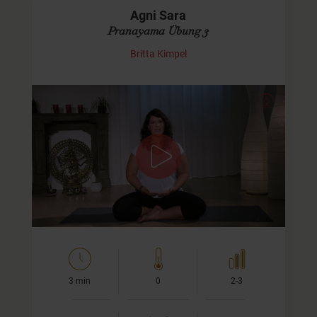
Agni Sara
Pranayama Übung 3
Britta Kimpel
Agni Sara - das Feuer der Reinigung
Hinweis:
Dies ist ein Praxis-Video. Wenn Du Agni Sara
noch nicht kennst, dann schau Dir bitte zuerst das
Tutorial von Agnis Sara
an und kehre danach hier her…
3 min
0
2-3