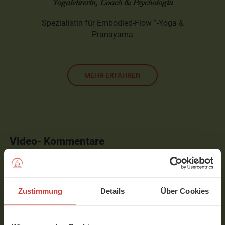
Yogalehrerin, Coach & Psychologin
Spezialistin für Embodied-Flow™-Yoga &
Pranayama
MEHR ERFAHREN
Video- Kommentare
Zu diesem Beitrag sind noch keine Kommentare
vorhanden.
Zustimmung
Details
Über Cookies
Um Kommentare schreiben zu können, musst Du
eingeloggt sein.