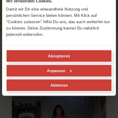
Wir verwenden Cookies.
Bitte
logge
Dich zuerst ein bzw.
registriere
Dich.
Damit wir Dir eine einwandfreie Nutzung und
persönlichen Service bieten können. Mit Klick auf
"Cookies zulassen" hilfst Du uns, das auch weiterhin tun
zu können. Deine Zustimmung kannst Du natürlich
jederzeit widerrufen.
Empfohlene Videos
Akzeptieren
Kapalabhati
Anpassen
Pranayama Übung 4
Britta Kimpel
Ablehnen
Kapalabhati - die Feuer-Atmung
Hinweis:
Dies ist ein Praxis-Video. Wenn Du Kapalabhati