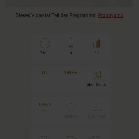
Dieses Video ist Teil des Programms:
Pranayama
7 min
0
2-3
STIL
THEMA
-
-
ohne Musik
FOKUS
-
Merken
Download