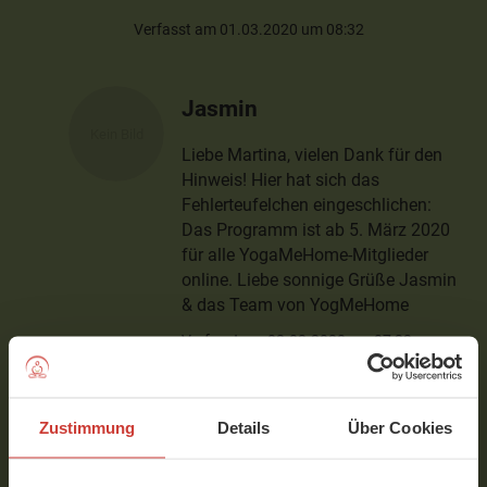
Verfasst am 01.03.2020 um 08:32
Jasmin
Liebe Martina, vielen Dank für den
Hinweis! Hier hat sich das
Fehlerteufelchen eingeschlichen:
Das Programm ist ab 5. März 2020
für alle YogaMeHome-Mitglieder
online. Liebe sonnige Grüße Jasmin
& das Team von YogMeHome
Verfasst am 02.03.2020 um 07:23
Iris
Zustimmung
Details
Über Cookies
Hallo