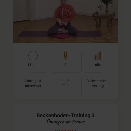
In diesem kurzen Video möchte ich Dir das faszinierende
Gebilde Beckenboden etwas näher erklären. Du lernst wo
genau er sich befindet und aus welchen drei…
11 min
0
alle
Vorträge &
Beckenboden ,
Interviews
Vortrag
Beckenboden-Training 3
Übungen im Stehen