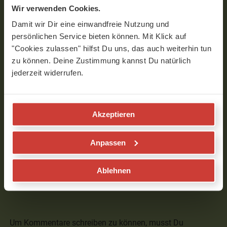
Welcher Ball genau?
Wir verwenden Cookies.
Verfasst am 29.02.2020 um 17:21
Damit wir Dir eine einwandfreie Nutzung und
persönlichen Service bieten können. Mit Klick auf
"Cookies zulassen" hilfst Du uns, das auch weiterhin tun
Jasmin
zu können. Deine Zustimmung kannst Du natürlich
jederzeit widerrufen.
Liebe Iris, einen Tennisball oder so
einen Ball:
https://www.togu.de/Shop/Faszien-
Training/Fascial-Fitness-Ball-
Akzeptieren
XS.html
Viel Freude, das Programm findest
Anpassen
Du links oben unter "Programme".
Jasmin...und das Team von
YogaMeHome
Ablehnen
Verfasst am 06.03.2020 um 07:47
Um Kommentare schreiben zu können, musst Du