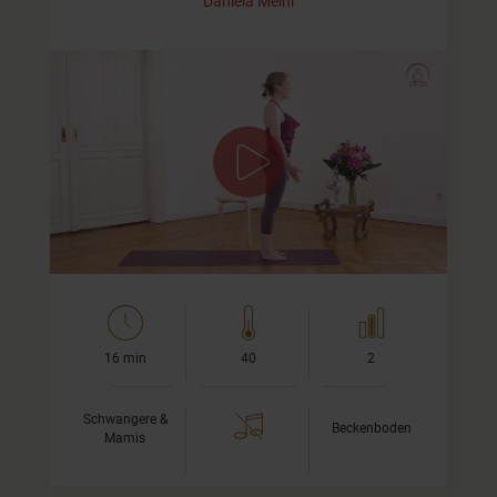
Daniela Meinl
Neue Kraft für Deinen Beckenboden
Beckenboden-Übungen auf allen Vieren und im Stehen.
Die Übungen in diesem Video eignen sich, wenn Du Dich
nach einer Geburt körperlich bereits wieder relativ fitt…
16 min
40
2
Schwangere &
Beckenboden
Mamis