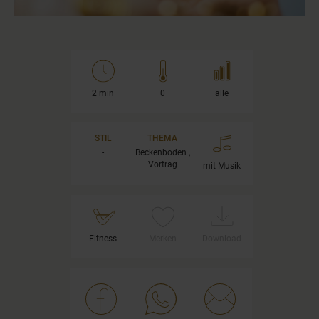
0
seconds
of
1
minute,
45
seconds
2 min
0
alle
STIL
THEMA
-
Beckenboden ,
Vortrag
mit Musik
Fitness
Merken
Download