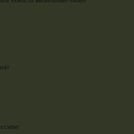
tere Videos für Beckenboden freuen!
ank!
es Liebe!