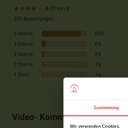
4.77 von 5
200 Bewertungen
5 Sterne
85%
4 Sterne
8%
3 Sterne
5%
2 Sterne
1%
1 Stern
1%
Zustimmung
Video- Kommentare
ausblen
Wir verwenden Cookies.