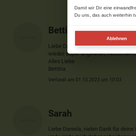
Damit wir Dir eine einwandfr
Du uns, das auch weiterhin t
Bettina
Ablehnen
Liebe Dani,
wieder super angeleitet, herzlichen 
Alles Liebe
Bettina
Verfasst am 01.10.2023 um 10:03
Sarah
Liebe Daniela, vielen Dank für deine