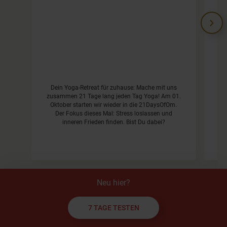
V
Dein Yoga-Retreat für zuhause: Mache mit uns
zusammen 21 Tage lang jeden Tag Yoga! Am 01.
a
Oktober starten wir wieder in die 21DaysOfOm.
be
Der Fokus dieses Mal: Stress loslassen und
inneren Frieden finden. Bist Du dabei?
Neu hier?
7 TAGE TESTEN
Kommentare
ausblenden