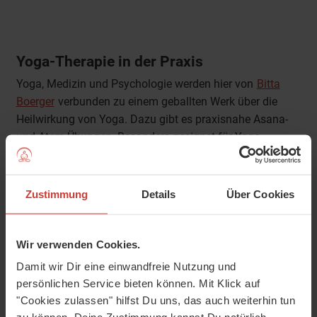
Yoga-Therapie in der Praxis
Yoga, Medizin und Psychologie werden hier von
Bitta
Boerger
verbunden zu einem geballten Werk über die
Heilwirkung von Yoga. Dazu gibt es praxisnahe Asana-
und Atem-Übungen. Besonders geeignet für Yoga-
Lehrer:innen und intensiv Praktizierende.
Mehr dazu auch
hier im Blog
.
Zustimmung
Details
Über Cookies
Wir verwenden Cookies.
Damit wir Dir eine einwandfreie Nutzung und
persönlichen Service bieten können. Mit Klick auf
"Cookies zulassen" hilfst Du uns, das auch weiterhin tun