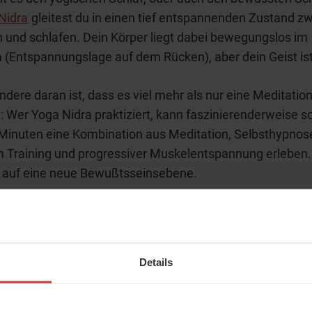
Nidra
gleitest du in einen tief entspannenden Zustand z
 und schlafen. Dein Körper liegt dabei bewegungslos im
(Entspannungslage auf dem Rücken), aber dein Geist is
dere daran ist, dass es viel mehr als nur eine Meditatio
t: Wer Yoga Nidra praktiziert, kann faszinierenderweise 
Minuten eine Kombination aus Meditation, Selbsthypnos
 Training und progressiver Muskelentspannung erleben.
h auf eine neue Bewußtsseinsebene.
a wirkt dabei ganzheitlich harmonisierend, also auf der
hen, emotionalen und seelischen Ebene. Und egal ob du 
rittener, jung oder alt bist, diese Yoga-Technik kann jed
Details
en, der mehr zu sich selbst finden will und tiefe Entspan