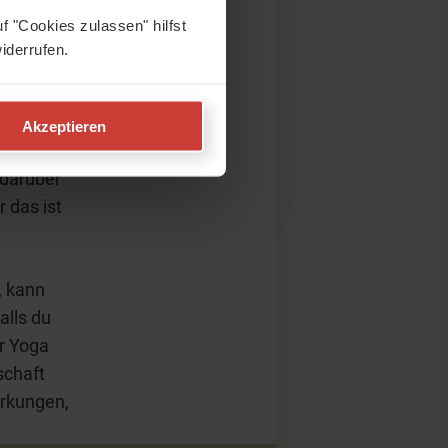
f "Cookies zulassen" hilfst
iderrufen.
Akzeptieren
angig
 darüber
 das ist
, kann
alls du
ir Yoga
schaft
irkungen,