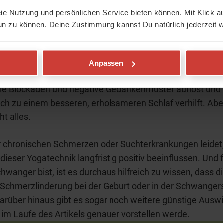
eie Nutzung und persönlichen Service bieten können. Mit Klick au
un zu können. Deine Zustimmung kannst Du natürlich jederzeit w
esundheitliche Wirkung von Yoga
:
Anpassen
en meiner Kursteilnehmer berichten davon, dass es vorr
le Blockaden und negative Gedankenmuster auflöst und
ch zu einem besseren, erholsameren Schlaf verhilft. Aber
ht alles.
r chronischen Schmerzen oder Suchterkrankungen leidet
 dieser Yogatechnik langfristig positiv beeinflussen. Und f
hwanger bist, ist es durchaus hilfreich zu wissen, dass d
 Schmerzlinderung bei der Geburt oder in der Schwanger
 Darüber hinaus gibt es sogar noch weitere günstige Ausw
ir im Laufe des Artikels genauer vorstellen werde.