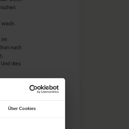
wischen
t wach.
n im
schon nach
e,
 Und dies
Anfänger,
er Mensch
Über Cookies
nung