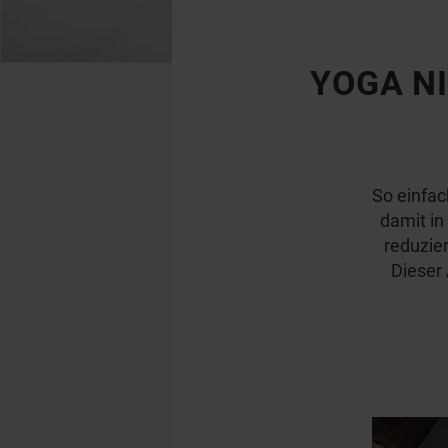
YOGA N
So einfac
damit in
reduzie
Dieser 