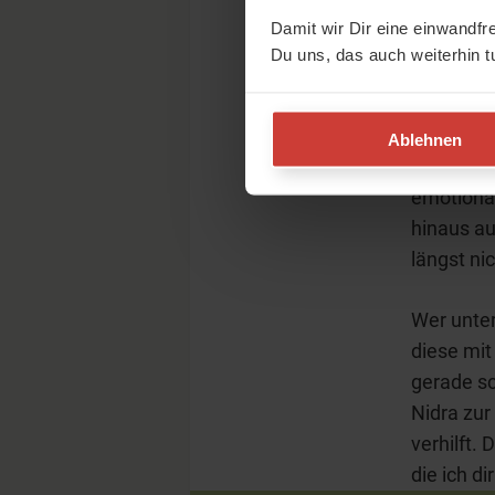
Damit wir Dir eine einwandfr
Du uns, das auch weiterhin t
Die g
Nidra
Ablehnen
Die meist
emotiona
hinaus au
längst nic
Wer unte
diese mit
gerade sc
Nidra zur
verhilft.
die ich d