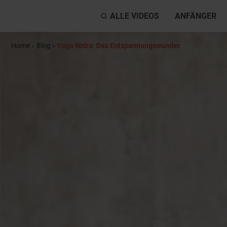
ALLE VIDEOS
ANFÄNGER
Home
›
Blog
›
Yoga Nidra: Das Entspannungswunder