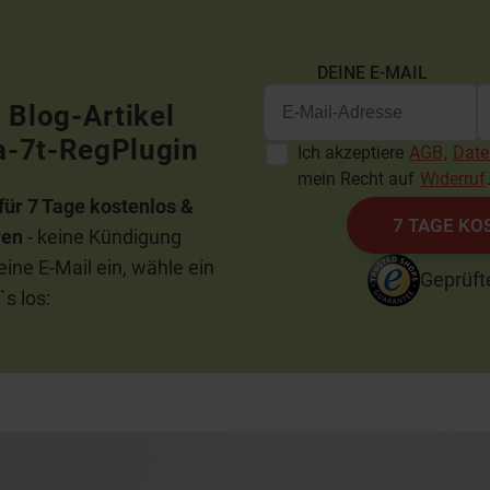
DEINE E-MAIL
 Blog-Artikel
ta-7t-RegPlugin
Ich akzeptiere
AGB
,
Date
mein Recht auf
Widerruf
für 7 Tage kostenlos &
7 TAGE KO
ren
- keine Kündigung
ine E-Mail ein, wähle ein
Geprüft
s los: