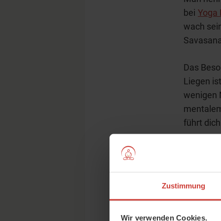
bei
Yoga 
wach sein
Savasana 
Das Beson
Liegen is
wenigen 
mentalem
führt dic
Yoga Nidr
körperlic
Fortgesch
Zustimmung
durchführ
sucht.
Wir verwenden Cookies.