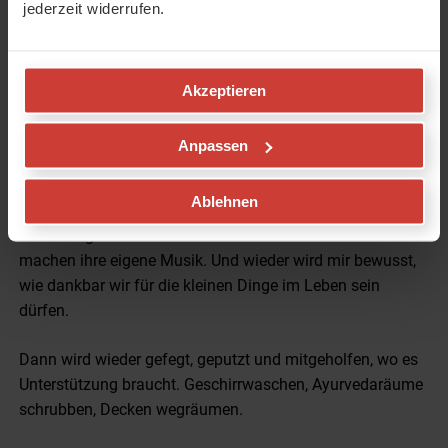
jederzeit widerrufen.
Mit meinem Chai sitze ich unter dem Bael- Baum, auch
Śiva-Baum genannt, der direkt vor dem Tempel steht.
Mein Blick geht in den Ashramgarten mit seinem vielen
Akzeptieren
Grün, der zum Meditieren und Verweilen einlädt. Der
heilige Fluss Ganga ist keine halbe Stunde entfernt, im
Anpassen
Nationalpark neben dem Ashram. Wegen der
Ausgangssperre dürfen wir zurzeit nicht in den Wald, aber
Ablehnen
das Rauschen des kleinen Seitenarms höre ich bis hierher.
All die Vögel und Streifenhörnchen um mich herum
machen ihre eigene Musik. Und wieder wird mir bewusst,
wie dankbar wir für die kleinen Dinge im Leben sein
dürfen.
Dann wird wieder gefegt, geputzt und mitgeholfen, wo es
Unterstützung braucht. Geschirrwaschen, Ayurvedaräume
schrubben, Decken wegräumen.