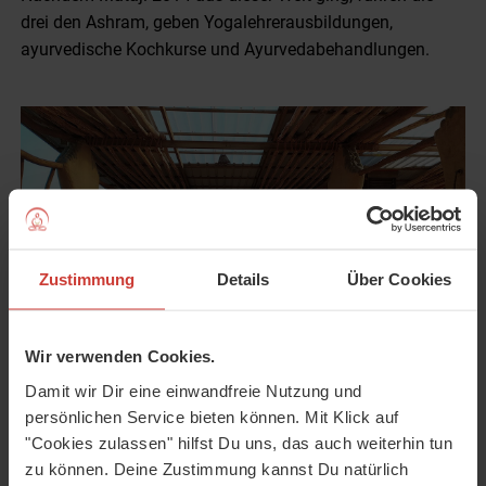
drei den Ashram, geben Yogalehrerausbildungen,
ayurvedische Kochkurse und Ayurvedabehandlungen.
Zustimmung
Details
Über Cookies
Wir verwenden Cookies.
Damit wir Dir eine einwandfreie Nutzung und
persönlichen Service bieten können. Mit Klick auf
"Cookies zulassen" hilfst Du uns, das auch weiterhin tun
zu können. Deine Zustimmung kannst Du natürlich
Zeit für sich Selbst und die Gemeinschaft