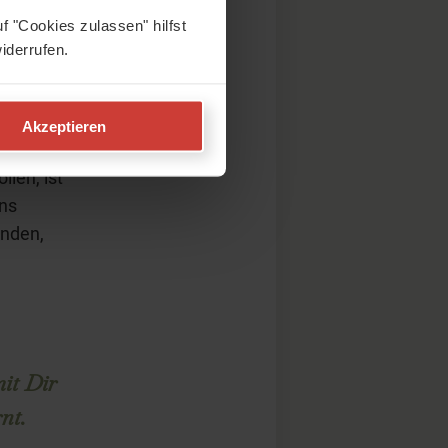
MINGME-
f "Cookies zulassen" hilfst
iderrufen.
aufe des
ti Yoga
Akzeptieren
 Tiefen.
len, ist
ins
inden,
mit Dir
nt.