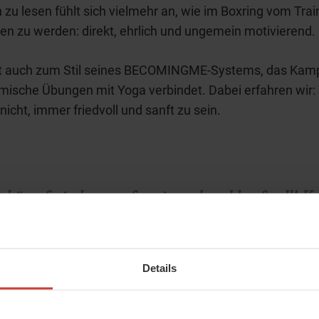
 zu lesen fühlt sich vielmehr an, wie im Boxring vom Trai
en zu werden: direkt, ehrlich und ungemein motivierend.
t auch zum Stil seines BECOMINGME-Systems, das Kamp
ische Übungen mit Yoga verbindet. Dabei erfahren wir:
nicht, immer friedvoll und sanft zu sein.
t kämpferisch, transformierend und kraftvoll! Kri
n Süßholzraspler. Und nein, auch kein Moralapos
Details
nsformierende Kraft des Yoga kannst Du direkt selbst erf