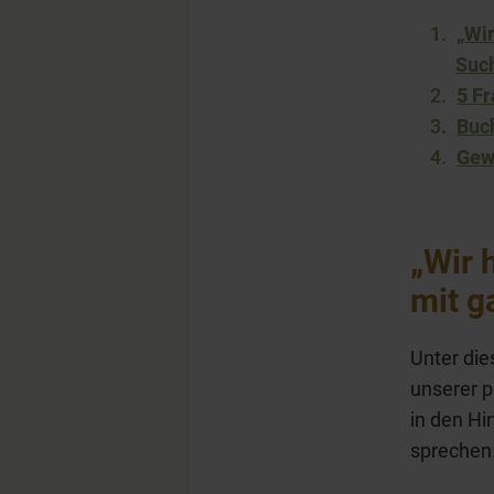
„Wi
Such
5 F
Buc
Gew
„Wir 
mit g
Unter die
unserer p
in den Hi
sprechen