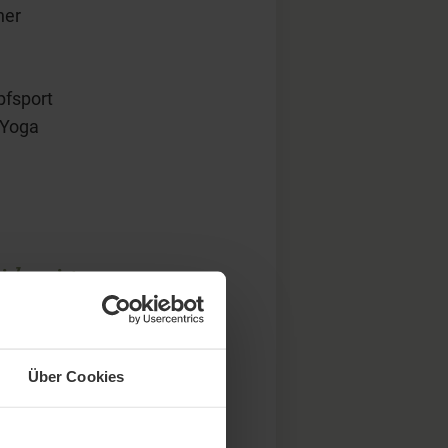
ner
fsport
 Yoga
shna ist
tel.
Über Cookies
ahren,