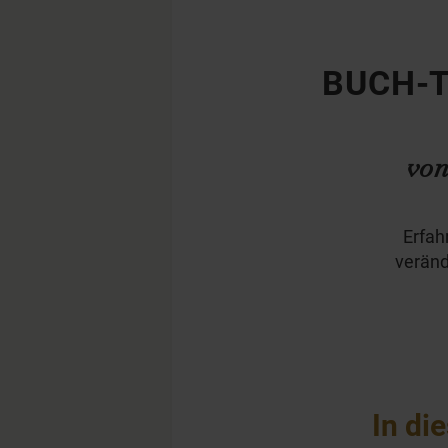
BUCH-T
von
Erfah
veränd
In di