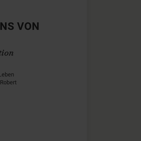
ENS VON
tion
 Leben
 Robert