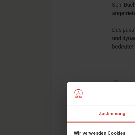
Sein Buch
angetrieb
Das pass
und dynam
bedeutet 
Yoga is
kei
Zustimmung
Diese tra
Wir verwenden Cookies.