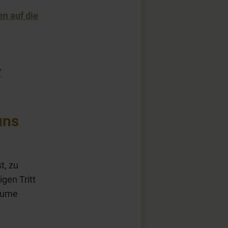
n auf die
”
uns
t, zu
gen Tritt
Blume