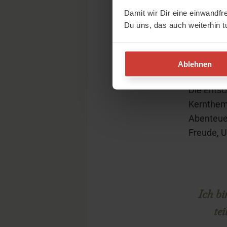
denn im 
Damit wir Dir eine einwandfr
System, m
Du uns, das auch weiterhin t
Doch woh
Buchs erf
Ablehnen
und dem L
Die Entsc
Kernthem
Abenteuer
Freude, U
Ich bi
te