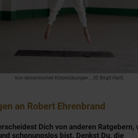
Von dynamischen Körperübungen... (© Birgit Hart)
gen an Robert Ehrenbrand
erscheidest Dich von anderen Ratgebern, 
 und schonungslos bist. Denkst Du, die