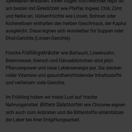
Speiseplan einbauen. Einen trägen Stoffwechsel regst du
Gewürzen
am besten mit
wie Pfeffer, Ingwer, Chili, Zimt
und Nelke an. Hülsenfrüchte wie Linsen, Bohnen oder
Kichererbsen enthalten den herben Geschmack, der Kapha
ausgleicht. Diese eignen sich wunderbar für Suppen oder
Dhal-Gerichte (Linsen-Gerichte).
Frühlingskräuter
Frische
wie Bärlauch, Löwenzahn,
Brennnessel, Giersch und Gänseblümchen sind jetzt
Pflanzenpower und neue Lebensenergie pur. Sie stecken
voller Vitamine und gesundheitsfördernder Inhaltsstoffe
und verfeinern viele Gerichte.
Im Frühling haben wir meist Lust auf frische
Bittere Salatsorten
Nahrungsmittel.
wie Chicoree eignen
sich auch zum Anbraten und die Bitterstoffe unterstützen
die Leber bei ihrer Entgiftungsarbeit.