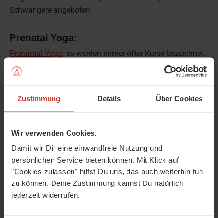
Schwangere angeboten:
Prenatal Yoga:
Prenantal Yoga,
so werden immer öfter Kurse bezeichnet,
die verschiedene Asanas aus unterschiedlichen
Richtungen zusammentragen, die sanft sind und sich für
Schwangere eignen.
Zustimmung
Details
Über Cookies
Hatha Yoga:
Hatha Yoga
ist eine der gängigsten Formen, bei der es vor
Wir verwenden Cookies.
allem um Kraft geht und darum, deinen Körper zu stärken.
Damit wir Dir eine einwandfreie Nutzung und
Dieser Kurs passt gut für Schwangere, die es eher
persönlichen Service bieten können. Mit Klick auf
sportlich mögen und in der Schwangerschaft fit bleiben
"Cookies zulassen" hilfst Du uns, das auch weiterhin tun
wollen. Yoga Anfänger sollten wirklich darauf achten, sich
zu können. Deine Zustimmung kannst Du natürlich
nicht zu übernehmen und einen
jederzeit widerrufen.
schwangerschaftstauglichen Kurs wählen.