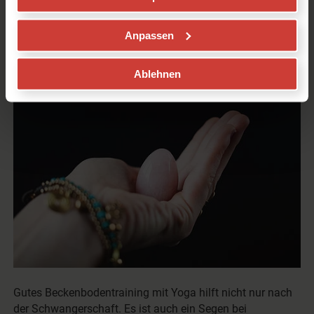
Beckenbodentraining mit Yoga:
Der Schatz im Schoß
Anpassen
von
Daniela Meinl
in
Gesundheit
Ablehnen
Gutes Beckenbodentraining mit Yoga hilft nicht nur nach
der Schwangerschaft. Es ist auch ein Segen bei