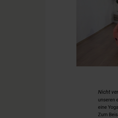
0
seconds
of
5
minutes,
52
Nicht ve
seconds
Volume
90%
unseren 
eine Yoga
Zum Beisp