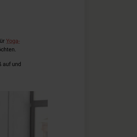
für
Yoga-
öchten.
ß auf und