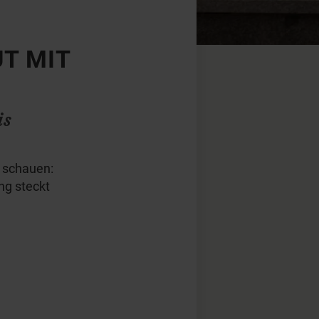
UT MIT
is
 schauen:
ng steckt