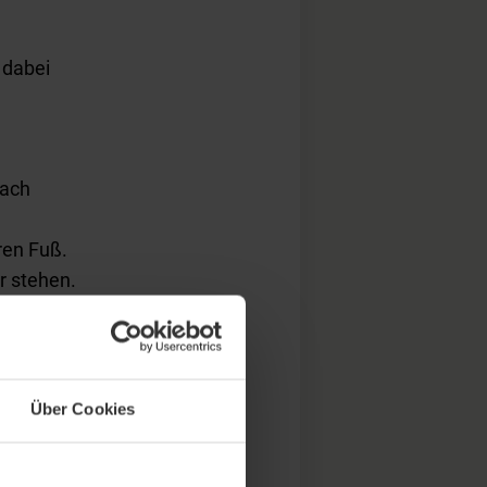
 dabei
nach
ren Fuß.
r stehen.
n sind auf
den ist.
.
Über Cookies
 oder