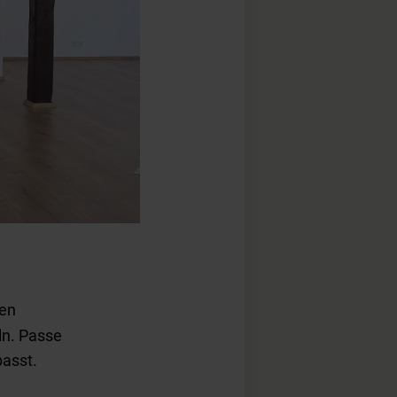
hen
ln. Passe
passt.