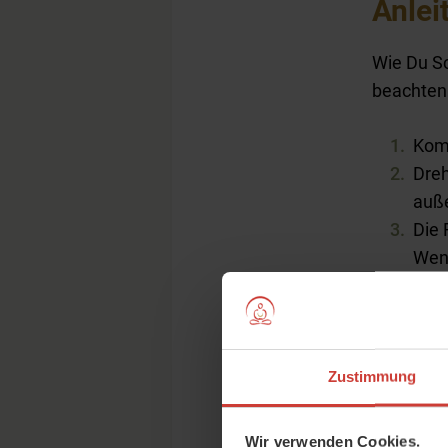
Anlei
Wie Du Sc
beachten s
Komm
Dreh
auß
Die 
Wenn
Dein
eine
Beug
Acht
Zustimmung
Hebe
zeig
Wir verwenden Cookies.