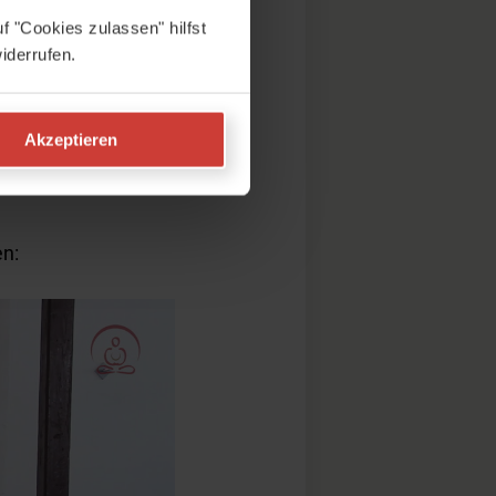
fest in
f "Cookies zulassen" hilfst
iderrufen.
bei
cken in
Akzeptieren
en: