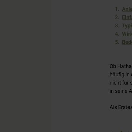
Anle
Einf
Typ
Wir
Bed
Ob Hatha
häufig in
nicht für
in seine 
Als Erste