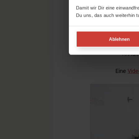
Drüc
Damit wir Dir eine einwandfr
den
Du uns, das auch weiterhin t
Verl
Dein
Scha
Ablehnen
Ordn
Halt
Eine
Vide