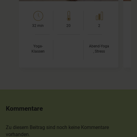
Dich erwarten einige Asanas, um den Rücken zu
dehnen und zu…
D
32 min
20
2
Yoga-
Abend-Yoga
Klassen
, Stress
T
Kommentare