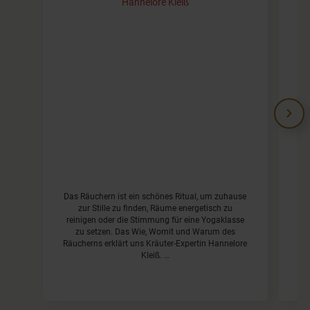
in Inspiration
Hannelore Kleiß
Das Räuchern ist ein schönes Ritual, um zuhause
zur Stille zu finden, Räume energetisch zu
reinigen oder die Stimmung für eine Yogaklasse
zu setzen. Das Wie, Womit und Warum des
ps
Räucherns erklärt uns Kräuter-Expertin Hannelore
di
Kleiß. …