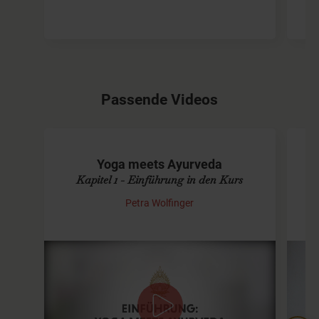
Passende Videos
Yoga meets Ayurveda
Kapitel 1 - Einführung in den Kurs
Petra Wolfinger
Einführung in Yoga meets Ayurveda
Dies ist das erste Video des 10tägigen
Wen
Programmes "Yoga meets Ayurveda". Zum
gesamten Programm gelangst Du durch Klick auf