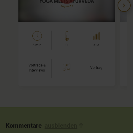
l
den roten Link direkt unter dem Video.
…
5 min
0
alle
Vorträge &
Vortrag
Interviews
T
Kommentare
ausblenden