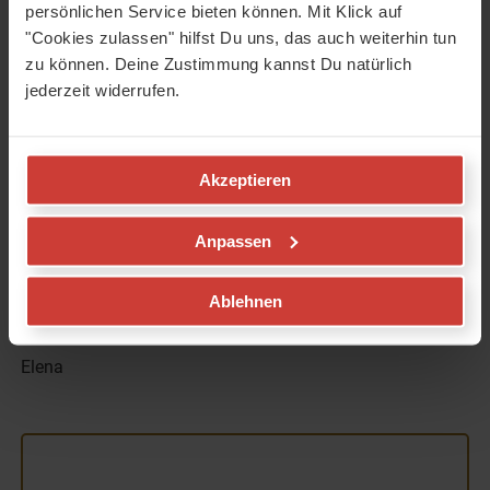
persönlichen Service bieten können. Mit Klick auf
Zu viel Medienkonsum und Zeit am Bildschirm
"Cookies zulassen" hilfst Du uns, das auch weiterhin tun
Trockene Lebensmittel wie Reiskekse und
zu können. Deine Zustimmung kannst Du natürlich
Knäckebrot
jederzeit widerrufen.
Kalte Lebensmittel wie Müsli und Joghurt
Akzeptieren
Weitere Tipps, um im Gleichgewicht zu bleiben findest Du
in unseren Artikeln "
Ayurveda im Herbst
" und "
Ayurveda
Anpassen
im Winter
".
Ablehnen
Herzlich,
Elena