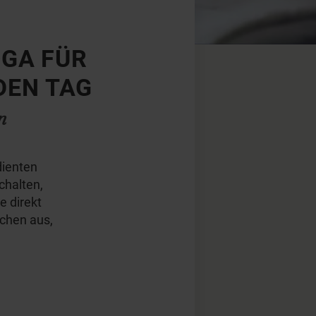
OGA FÜR
DEN TAG
n
dienten
chalten,
e direkt
ichen aus,