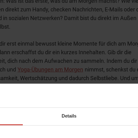
ch: Was ist das erste, was du am Morgen machst? Wie vie
en direkt zum Handy, checken Nachrichten, E-Mails oder 
in sozialen Netzwerken? Damit bist du direkt im Außen
lbst.
dir erst einmal bewusst kleine Momente für dich am Mo
ann erschaffst du dir ein kurzes Innehalten. Gib dir die
eit, dich nach dem Aufwachen zu sammeln. Indem du di
dich und
Yoga-Übungen am Morgen
nimmst, schenkst du d
amkeit, Wertschätzung und dadurch Selbstliebe. Und u
lbst davon gibst, desto mehr kannst du auch an deine
hen weitergeben.
 mit den positiven Effekten von Morgenroutinen starten, h
Details
kurs: