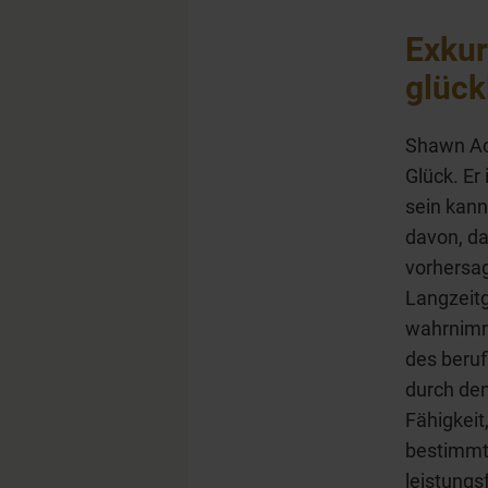
Exkur
glück
Shawn Ach
Glück. Er
sein kann
davon, da
vorhersag
Langzeitg
wahrnimmt
des beruf
durch den
Fähigkeit
bestimmt.
leistungs