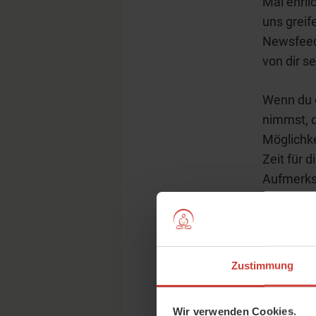
Mal ehrli
uns greif
Newsfeed 
von dir se
Wenn du 
nimmst, d
Möglichk
Zeit für 
Aufmerks
du dir se
Mitmensc
Bevor wir
Zustimmung
kleiner Ex
Wir verwenden Cookies.