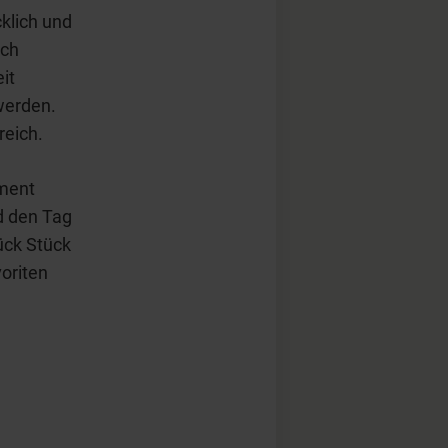
klich und
och
it
 werden.
reich.
oment
d den Tag
ück Stück
oriten