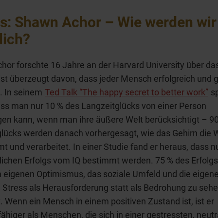
s: Shawn Achor – Wie werden wir
lich?
or forschte 16 Jahre an der Harvard University über d
 ist überzeugt davon, dass jeder Mensch erfolgreich und g
. In seinem
Ted Talk “The happy secret to better work”
sp
ss man nur 10 % des Langzeitglücks von einer Person
en kann, wenn man ihre äußere Welt berücksichtigt – 9
lücks werden danach vorhergesagt, wie das Gehirn die 
 und verarbeitet. In einer Studie fand er heraus, dass n
lichen Erfolgs vom IQ bestimmt werden. 75 % des Erfolg
 eigenen Optimismus, das soziale Umfeld und die eigen
, Stress als Herausforderung statt als Bedrohung zu sehe
 Wenn ein Mensch in einem positiven Zustand ist, ist er
fähiger als Menschen, die sich in einer gestressten, neut