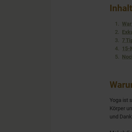
Inhal
War
Exk
7 Ti
15-
Noc
Warum
Yoga ist 
Körper u
und Dankb