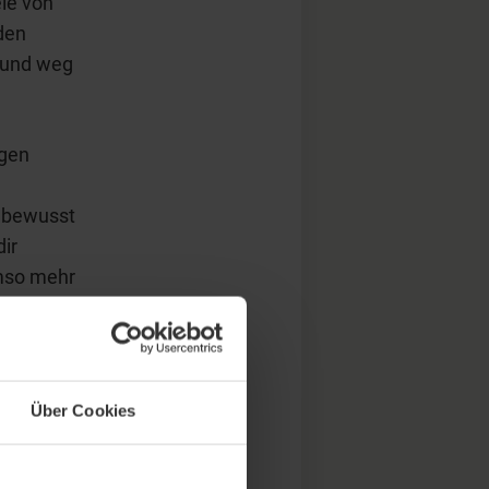
le von
den
 und weg
rgen
r bewusst
ir
mso mehr
ier ein
Über Cookies