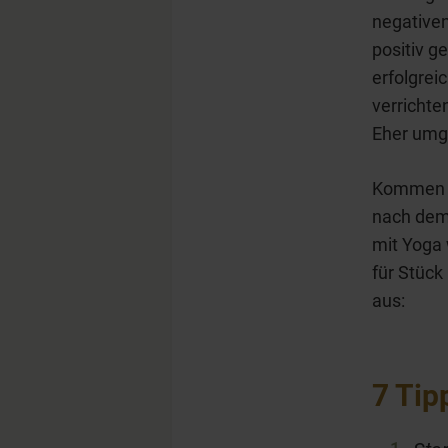
negativen
positiv g
erfolgrei
verrichte
Eher umge
Kommen w
nach dem
mit Yoga 
für Stück
aus:
7 Tip