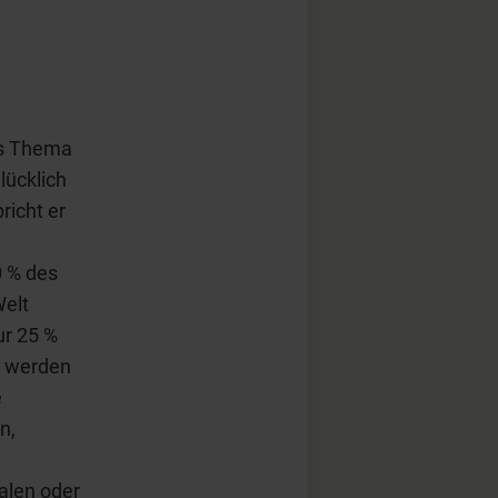
as Thema
lücklich
richt er
0 % des
Welt
ur 25 %
s werden
e
n,
ralen oder