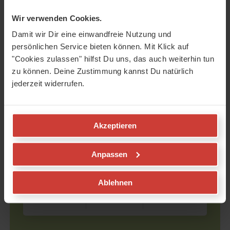
Wir verwenden Cookies.
Damit wir Dir eine einwandfreie Nutzung und
Praxis zur Entspannung
persönlichen Service bieten können. Mit Klick auf
Dies ist das zweite Übungs-Video aus dem dreiteiligen
"Cookies zulassen" hilfst Du uns, das auch weiterhin tun
Online-Kurs. Ich werde Dir heute weitere Werkzeuge aus
dem Yoga zeigen, mit denen Du Deinem Körper
zu können. Deine Zustimmung kannst Du natürlich
Entspannung und…
jederzeit widerrufen.
Akzeptieren
Anpassen
50 min
10
alle
Ablehnen
Meditation &
Angst , Stress
Entspannung