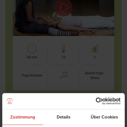
In diesem Video werde ich wenig sprechen, damit Du viel
Zeit für Dich und das Genießen der Musik hast. Körperlich
liegt der Fokus auf Vorbeugen, die ja für ihre
beruhigende…
38 min
10
2
Abend-Yoga ,
Yoga-Klassen
Stress
Yoga gegen Stress und Ängste 3
restorative Praxis
Zustimmung
Details
Über Cookies
Astrid Felsenreich