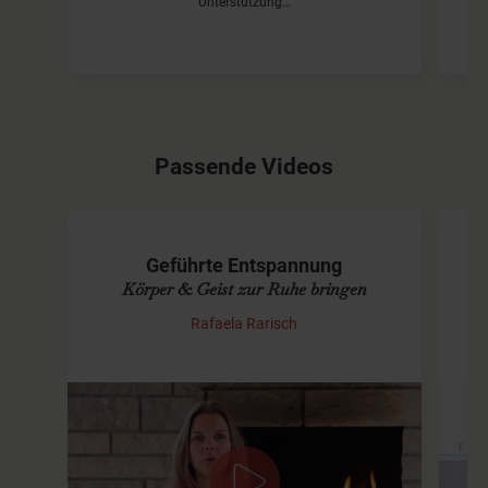
Unterstützung…
Passende Videos
Geführte Entspannung
Y
Körper & Geist zur Ruhe bringen
Rafaela Rarisch
Entschleunigen, Entspannen,
Üb
Ruhe finden
Die
Rei