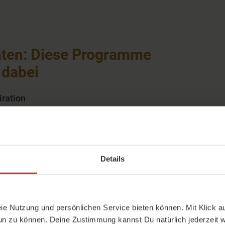
hten: Diese Programme
 dabei
iration
 ihren Unterricht online anbieten. Aber
er erzählen drei Lehrerinnen, was für
schutz aus?
Details
eie Nutzung und persönlichen Service bieten können. Mit Klick au
un zu können. Deine Zustimmung kannst Du natürlich jederzeit w