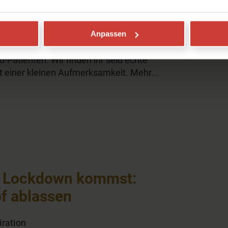
esucht
n
Anpassen
Patienten. Wir finden ihr seid echte
 einer kleinen Aufmerksamkeit. Mehr...
n Lockdown kommst:
f ablassen
iration