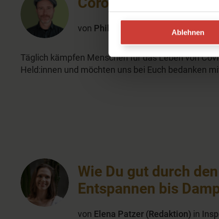
Corona-Held:innen g
von
Philipp (Redaktion)
in
Inspiratio
Ablehnen
Täglich kämpfen Menschen für das Leben von Covid-
Held:innen und möchten uns bei Euch bedanken mit
Wie Du gut durch de
Entspannen bis Damp
von
Elena Patzer (Redaktion)
in
Insp