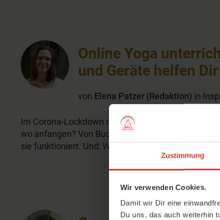
Online Yoga unterric
und Geräte helfen Dir
von
Elena Patzer (Redaktion)
in
Insp
Im Corona-Lockdown möchten viele Yogalehrer:innen
wo anfangen? Von Buchungssystem bis Mikrofon - hi
sie funktioniert. Und: Wie schaut es mit dem Daten
Zustimmung
Wir verwenden Cookies.
Damit wir Dir eine einwandfr
Du uns, das auch weiterhin t