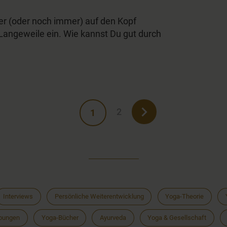
der (oder noch immer) auf den Kopf
 Langeweile ein. Wie kannst Du gut durch
2
1
Interviews
Persönliche Weiterentwicklung
Yoga-Theorie
bungen
Yoga-Bücher
Ayurveda
Yoga & Gesellschaft