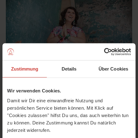
Zustimmung
Details
Über Cookies
Embodied Flow ist eine Weiterentwicklung des klassischen
Wir verwenden Cookies.
Vinyasa Flow Yoga und wurde im Jahr 2014 von Tara
Damit wir Dir eine einwandfreie Nutzung und
Judelle & Scott Lyons entwickelt. Ein besonderes Merkmal
persönlichen Service bieten können. Mit Klick auf
in vielen Embodied Flow Klassen ist dabei der
"Cookies zulassen" hilfst Du uns, das auch weiterhin tun
Klassenaufbau mit Mini-Flows, die durch den Lehrer
zu können. Deine Zustimmung kannst Du natürlich
einmal in…
jederzeit widerrufen.