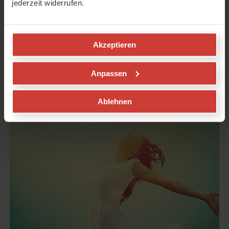
jederzeit widerrufen.
Die Kraft der Kundalini
Akzeptieren
Meditation und wie du sie
entfesselst
Anpassen
von
Lis Mitterrutzner
in
Praxis
Ablehnen