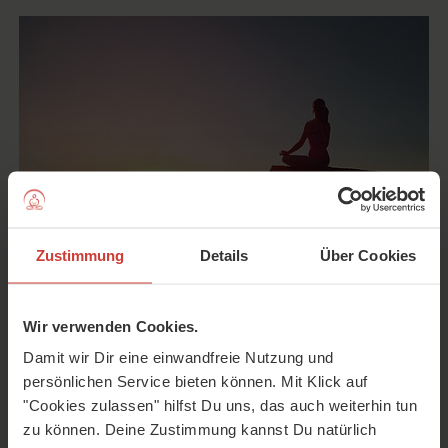
Zustimmung
Details
Über Cookies
Meditation ist eines der schönsten Geschenke, das du dir
Wir verwenden Cookies.
selbst machen kannst. Du wirst damit nicht nur innere
Damit wir Dir eine einwandfreie Nutzung und
Ruhe erlangen, sondern kannst viele Bereiche deines
persönlichen Service bieten können. Mit Klick auf
Lebens zum positiven verändern. Aber wie geht das und
"Cookies zulassen" hilfst Du uns, das auch weiterhin tun
warum wird Meditation in unserer modernen Welt immer…
zu können. Deine Zustimmung kannst Du natürlich