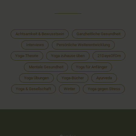
Achtsamkeit & Bewusstsein
Ganzheitliche Gesundheit
Interviews
Persönliche Weiterentwicklung
Yoga-Theorie
Yoga zuhause üben
21DaysOfOm
Mentale Gesundheit
Yoga für Anfänger
Yoga Übungen
Yoga-Bücher
Ayurveda
Yoga & Gesellschaft
Winter
Yoga gegen Stress