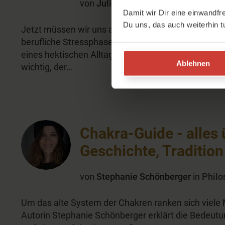
von
Julia Kantner
in
Inspiration
Damit wir Dir eine einwandfr
Du uns, das auch weiterhin t
Jetzt müssen wir uns auf mehr Dunkelheit, das feh
berufliche Stressphasen umstellen. Wir sind oft ni
eines hektischen Alltages und kommen nur schwer 
Ablehnen
wichtig, der…
Chakra-Guide - alles 
Geschichte, Tradition
von
Stephanie Schönberger
in
Philo
Um das alte System der Chakren ranken sich viele
Autorin Stephanie Schönberger erklärt die Bedeutu