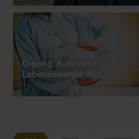
Qigong: Kultiviere
Lebensenergie