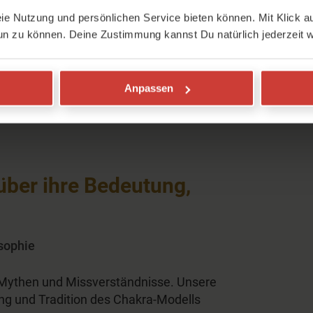
eie Nutzung und persönlichen Service bieten können. Mit Klick au
un zu können. Deine Zustimmung kannst Du natürlich jederzeit w
len von Sonnenschein, tristes Wetter und
edergeschlagen, leiden an den Folgen
aus dem Bett. Gerade dann ist es
Anpassen
über ihre Bedeutung,
sophie
 Mythen und Missverständnisse. Unsere
ng und Tradition des Chakra-Modells