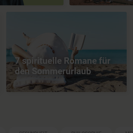
7 spirituelle Romane für
den Sommerurlaub